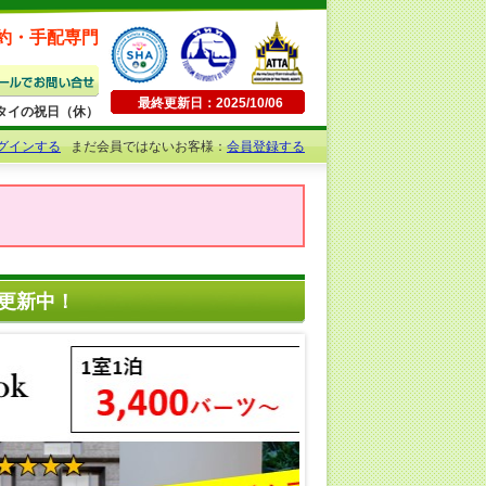
約・手配専門
最終更新日：2025/10/06
日曜・タイの祝日（休）
グインする
まだ会員ではないお客様：
会員登録する
を更新中！