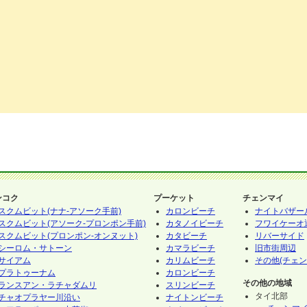
ンコク
プーケット
チェンマイ
スクムビット(ナナ-アソーク手前)
カロンビーチ
ナイトバザー
スクムビット(アソーク-プロンポン手前)
カタノイビーチ
フワイケーオ
スクムビット(プロンポン-オンヌット)
カタビーチ
リバーサイド
シーロム・サトーン
カマラビーチ
旧市街周辺
サイアム
カリムビーチ
その他(チェン
プラトゥーナム
カロンビーチ
その他の地域
ランスアン・ラチャダムリ
スリンビーチ
タイ北部
チャオプラヤー川沿い
ナイトンビーチ