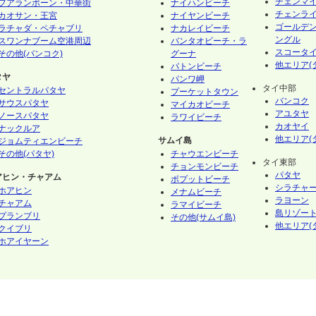
チェンマ
フアランポーン・中華街
ナイハンビーチ
チェンラ
カオサン・王宮
ナイヤンビーチ
ゴールデ
ラチャダ・ペチャブリ
ナカレイビーチ
ングル
スワンナブーム空港周辺
バンタオビーチ・ラ
スコータ
その他(バンコク)
グーナ
他エリア(
パトンビーチ
タヤ
パンワ岬
タイ中部
セントラルパタヤ
プーケットタウン
バンコク
サウスパタヤ
マイカオビーチ
アユタヤ
ノースパタヤ
ラワイビーチ
カオヤイ
ナックルア
他エリア(
サムイ島
ジョムティエンビーチ
その他(パタヤ)
チャウエンビーチ
タイ東部
チョンモンビーチ
パタヤ
アヒン・チャアム
ボプットビーチ
シラチャ
ホアヒン
メナムビーチ
ラヨーン
チャアム
ラマイビーチ
島リゾート
プランブリ
その他(サムイ島)
他エリア(
クイブリ
ホアイヤーン