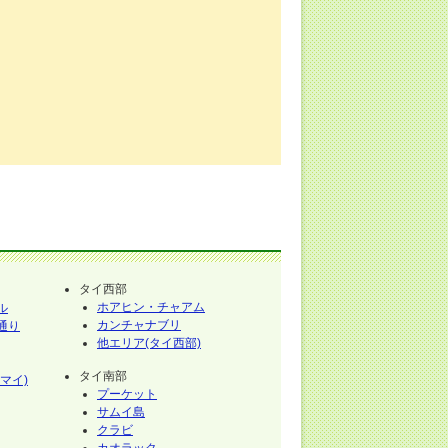
タイ西部
ホアヒン・チャアム
ル
カンチャナブリ
通り
他エリア(タイ西部)
タイ南部
マイ)
プーケット
サムイ島
クラビ