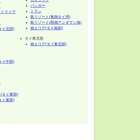
カオラック
イ
パンガー
イ
トラン
ントライア
島リゾート(東側タイ湾)
島リゾート(西側アンダマン海)
イ
他エリア(タイ南部)
タイ北部)
タイ東北部
他エリア(タイ東北部)
タイ中部)
ー
(タイ東部)
タイ東部)