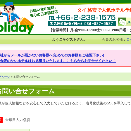
タイ 格安で人気ホテル予
【営業時間】月-金9:00-18:00/土9:00-13:00/
ようこそゲストさん。
会員のお客様：
ロ
弊社からメールが届かないお客様へ(初めてのお客様もご確認下さい)
料金表のないホテルはお見積りいたします。こちらからお問合せください！
プページ
> お問い合せフォーム
お問い合せフォーム
様が個人情報などを安心して入力していただけるよう、暗号化技術のSSLを導入し
須
全項目入力必須