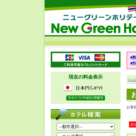
■
■
現在の料金表示
トッ
お客
必