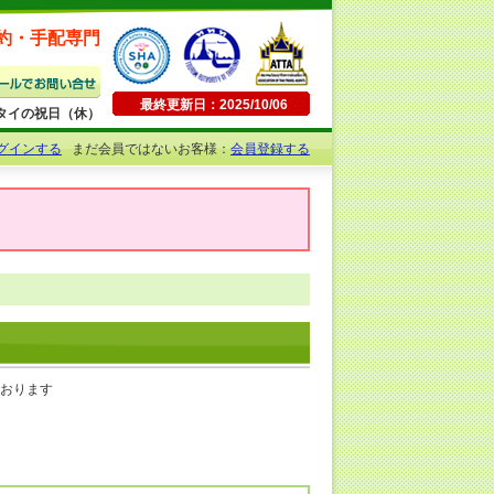
約・手配専門
最終更新日：2025/10/06
日曜・タイの祝日（休）
グインする
まだ会員ではないお客様：
会員登録する
ております