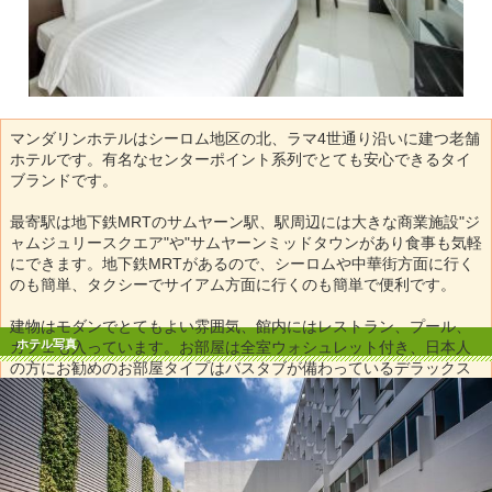
マンダリンホテルはシーロム地区の北、ラマ4世通り沿いに建つ老舗
ホテルです。有名なセンターポイント系列でとても安心できるタイ
ブランドです。
最寄駅は地下鉄MRTのサムヤーン駅、駅周辺には大きな商業施設"ジ
ャムジュリースクエア"や"サムヤーンミッドタウンがあり食事も気軽
にできます。地下鉄MRTがあるので、シーロムや中華街方面に行く
のも簡単、タクシーでサイアム方面に行くのも簡単で便利です。
建物はモダンでとてもよい雰囲気、館内にはレストラン、プール、
ホテル写真
カフェも入っています。お部屋は全室ウォシュレット付き、日本人
の方にお勧めのお部屋タイプはバスタブが備わっているデラックス
プラスルームです。
夜遊び、ビジネス、観光、ショッピングと幅広いお客様にお勧めの
ホテルです。