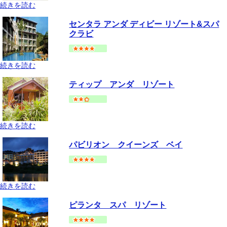
続きを読む
クラビ
アオナンビーチ
地図
センタラ アンダ ディビー リゾート&スパ
--
円～
クラビ
続きを読む
クラビ
アオナンビーチ
地図
ティップ アンダ リゾート
--
円～
続きを読む
クラビ
アオナンビーチ
地図
パビリオン クイーンズ ベイ
--
円～
続きを読む
クラビ
アオナンビーチ
地図
ピランタ スパ リゾート
--
円～