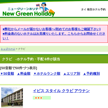
タイ 格安ホテル予約
■弊社からメールが届かないお客様へ(初めてのお客様もご確認下さい)
■料金表のないホテルはお見積りいたします。こちらからお問合せくださ
い！
トップページ
> クラビ
クラビ
-ホテル予約・手配 6件が該当
[50音順で50件づつ表示]
▼50音順
▲料金順
▼ホテルランク順
▲エリア別
▲予約種別
イビス スタイル クラビ アウナン