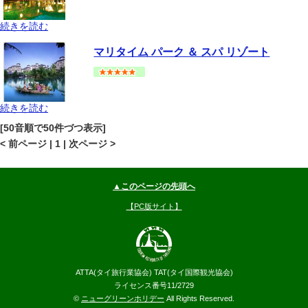
続きを読む
クラビ
その他(クラビ)
地図
マリタイム パーク ＆ スパ リゾート
--
円～
続きを読む
クラビ
その他(クラビ)
地図
[50音順で50件づつ表示]
--
円～
< 前ページ | 1 | 次ページ >
▲このページの先頭へ
【PC版サイト】
ATTA(タイ旅行業協会) TAT(タイ国際観光協会)
ライセンス番号11/2729
©
ニューグリーンホリデー
All Rights Reserved.