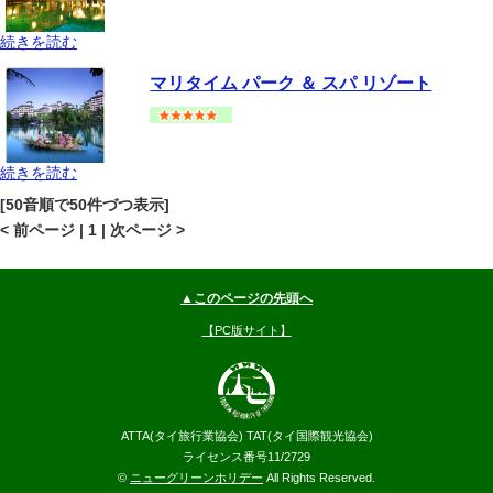
続きを読む
クラビ
その他(クラビ)
地図
マリタイム パーク ＆ スパ リゾート
--
円～
続きを読む
クラビ
その他(クラビ)
地図
[50音順で50件づつ表示]
--
円～
< 前ページ | 1 | 次ページ >
▲このページの先頭へ
【PC版サイト】
ATTA(タイ旅行業協会) TAT(タイ国際観光協会)
ライセンス番号11/2729
©
ニューグリーンホリデー
All Rights Reserved.