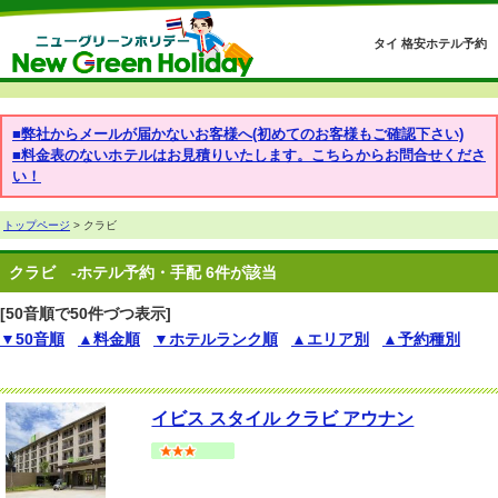
タイ 格安ホテル予約
■弊社からメールが届かないお客様へ(初めてのお客様もご確認下さい)
■料金表のないホテルはお見積りいたします。こちらからお問合せくださ
い！
トップページ
> クラビ
クラビ
-ホテル予約・手配 6件が該当
[50音順で50件づつ表示]
▼50音順
▲料金順
▼ホテルランク順
▲エリア別
▲予約種別
イビス スタイル クラビ アウナン