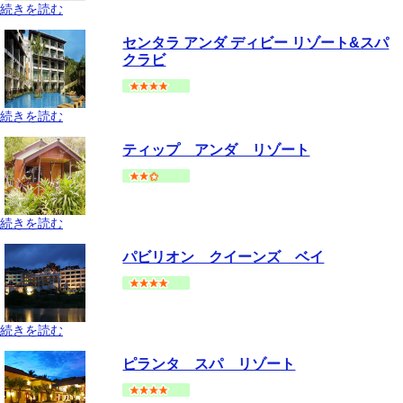
続きを読む
クラビ
アオナンビーチ
地図
センタラ アンダ ディビー リゾート&スパ
--
円～
クラビ
続きを読む
クラビ
アオナンビーチ
地図
ティップ アンダ リゾート
--
円～
続きを読む
クラビ
アオナンビーチ
地図
パビリオン クイーンズ ベイ
--
円～
続きを読む
クラビ
アオナンビーチ
地図
ピランタ スパ リゾート
--
円～