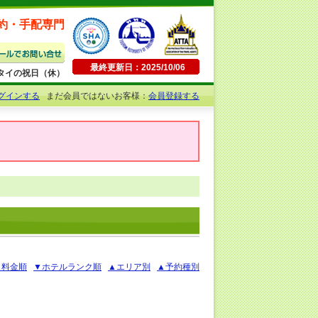
約・手配専門
最終更新日：2025/10/06
日曜・タイの祝日（休）
グインする
まだ会員ではないお客様：
会員登録する
▲料金順
▼ホテルランク順
▲エリア別
▲予約種別