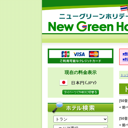
■
■
現在の料金表示
トッ
[50
< 前ペ
[50
< 前ペ