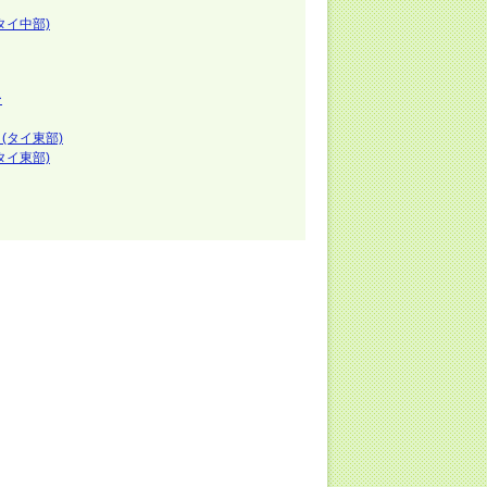
タイ中部)
ー
(タイ東部)
タイ東部)