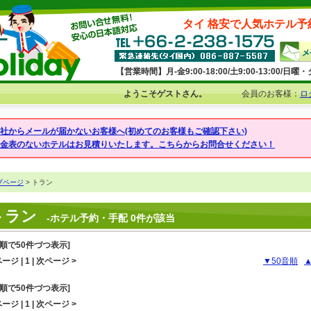
タイ 格安で人気ホテル予
【営業時間】月-金9:00-18:00/土9:00-13:00/
ようこそゲストさん。
会員のお客様：
ロ
弊社からメールが届かないお客様へ(初めてのお客様もご確認下さい)
料金表のないホテルはお見積りいたします。こちらからお問合せください！
プページ
> トラン
トラン
-ホテル予約・手配 0件が該当
音順で50件づつ表示]
ージ | 1 | 次ページ >
▼50音順
音順で50件づつ表示]
ージ | 1 | 次ページ >