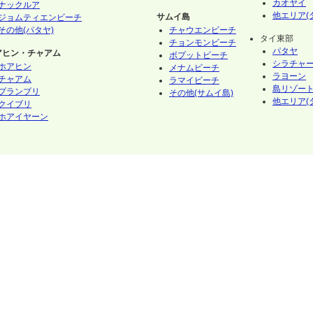
カオヤイ
ナックルア
他エリア(
サムイ島
ジョムティエンビーチ
その他(パタヤ)
チャウエンビーチ
タイ東部
チョンモンビーチ
パタヤ
アヒン・チャアム
ボプットビーチ
シラチャ
ホアヒン
メナムビーチ
ラヨーン
チャアム
ラマイビーチ
島リゾート
プランブリ
その他(サムイ島)
他エリア(
クイブリ
ホアイヤーン