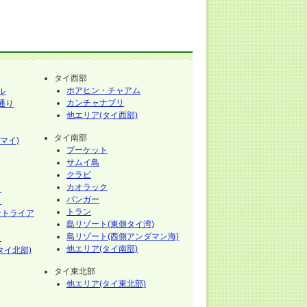
タイ西部
ホアヒン・チャアム
ル
カンチャナブリ
通り
他エリア(タイ西部)
タイ南部
マイ)
プーケット
サムイ島
クラビ
カオラック
イ
パンガー
イ
トラン
ントライア
島リゾート(東側タイ湾)
島リゾート(西側アンダマン海)
イ
他エリア(タイ南部)
タイ北部)
タイ東北部
他エリア(タイ東北部)