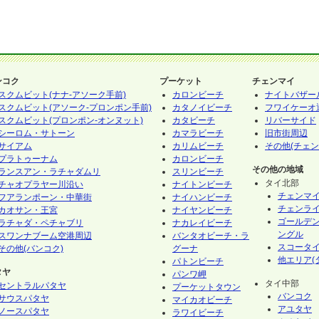
ンコク
プーケット
チェンマイ
スクムビット(ナナ-アソーク手前)
カロンビーチ
ナイトバザー
スクムビット(アソーク-プロンポン手前)
カタノイビーチ
フワイケーオ
スクムビット(プロンポン-オンヌット)
カタビーチ
リバーサイド
シーロム・サトーン
カマラビーチ
旧市街周辺
サイアム
カリムビーチ
その他(チェン
プラトゥーナム
カロンビーチ
その他の地域
ランスアン・ラチャダムリ
スリンビーチ
タイ北部
チャオプラヤー川沿い
ナイトンビーチ
チェンマ
フアランポーン・中華街
ナイハンビーチ
チェンラ
カオサン・王宮
ナイヤンビーチ
ゴールデ
ラチャダ・ペチャブリ
ナカレイビーチ
ングル
スワンナブーム空港周辺
バンタオビーチ・ラ
スコータ
その他(バンコク)
グーナ
他エリア(
パトンビーチ
タヤ
パンワ岬
タイ中部
セントラルパタヤ
プーケットタウン
バンコク
サウスパタヤ
マイカオビーチ
アユタヤ
ノースパタヤ
ラワイビーチ