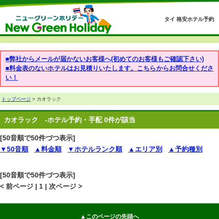
タイ 格安ホテル予約
■弊社からメールが届かないお客様へ(初めてのお客様もご確認下さい)
■料金表のないホテルはお見積りいたします。こちらからお問合せくださ
い！
トップページ
> カオラック
カオラック
-ホテル予約・手配 0件が該当
[50音順で50件づつ表示]
▼50音順
▲料金順
▼ホテルランク順
▲エリア別
▲予約種別
[50音順で50件づつ表示]
< 前ページ | 1 | 次ページ >
▲このページの先頭へ