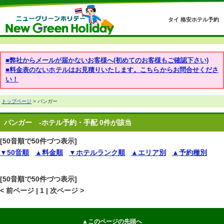
タイ 格安ホテル予約
■弊社からメールが届かないお客様へ(初めてのお客様もご確認下さい)
■料金表のないホテルはお見積りいたします。こちらからお問合せくださ
い！
トップページ
> パンガー
パンガー
-ホテル予約・手配 0件が該当
[50音順で50件づつ表示]
▼50音順
▲料金順
▼ホテルランク順
▲エリア別
▲予約種別
[50音順で50件づつ表示]
< 前ページ | 1 | 次ページ >
▲このページの先頭へ