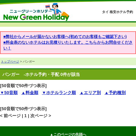
タイ 格安ホテル予約
■弊社からメールが届かないお客様へ(初めてのお客様もご確認下さい)
■料金表のないホテルはお見積りいたします。こちらからお問合せくださ
い！
トップページ
> パンガー
パンガー
-ホテル予約・手配 0件が該当
[50音順で50件づつ表示]
▼50音順
▲料金順
▼ホテルランク順
▲エリア別
▲予約種別
[50音順で50件づつ表示]
< 前ページ | 1 | 次ページ >
▲このページの先頭へ