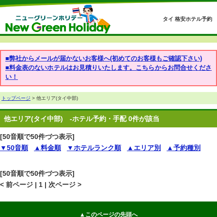
タイ 格安ホテル予約
■弊社からメールが届かないお客様へ(初めてのお客様もご確認下さい)
■料金表のないホテルはお見積りいたします。こちらからお問合せくださ
い！
トップページ
> 他エリア(タイ中部)
他エリア(タイ中部)
-ホテル予約・手配 0件が該当
[50音順で50件づつ表示]
▼50音順
▲料金順
▼ホテルランク順
▲エリア別
▲予約種別
[50音順で50件づつ表示]
< 前ページ | 1 | 次ページ >
▲このページの先頭へ