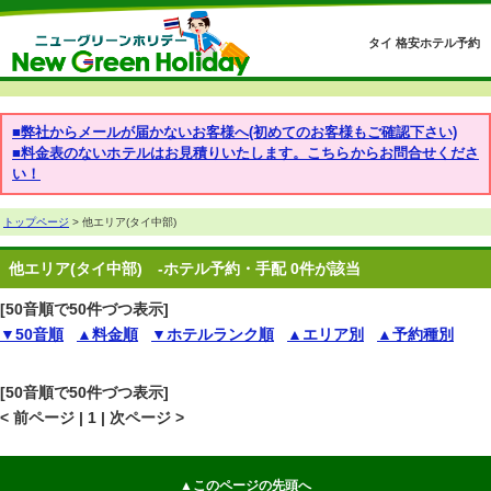
タイ 格安ホテル予約
■弊社からメールが届かないお客様へ(初めてのお客様もご確認下さい)
■料金表のないホテルはお見積りいたします。こちらからお問合せくださ
い！
トップページ
> 他エリア(タイ中部)
他エリア(タイ中部)
-ホテル予約・手配 0件が該当
[50音順で50件づつ表示]
▼50音順
▲料金順
▼ホテルランク順
▲エリア別
▲予約種別
[50音順で50件づつ表示]
< 前ページ | 1 | 次ページ >
▲このページの先頭へ