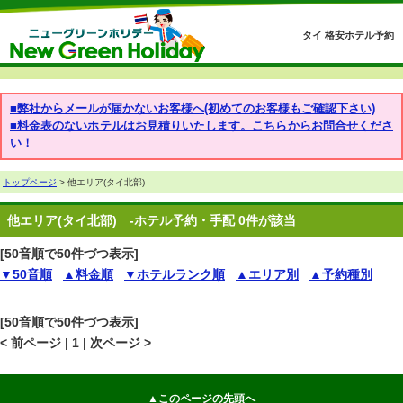
タイ 格安ホテル予約
■弊社からメールが届かないお客様へ(初めてのお客様もご確認下さい)
■料金表のないホテルはお見積りいたします。こちらからお問合せくださ
い！
トップページ
> 他エリア(タイ北部)
他エリア(タイ北部)
-ホテル予約・手配 0件が該当
[50音順で50件づつ表示]
▼50音順
▲料金順
▼ホテルランク順
▲エリア別
▲予約種別
[50音順で50件づつ表示]
< 前ページ | 1 | 次ページ >
▲このページの先頭へ