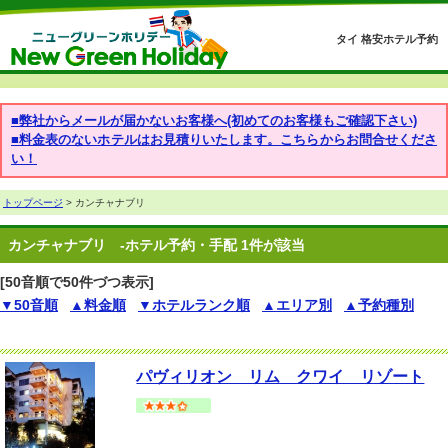
タイ 格安ホテル予約
■弊社からメールが届かないお客様へ(初めてのお客様もご確認下さい)
■料金表のないホテルはお見積りいたします。こちらからお問合せくださ
い！
トップページ
> カンチャナブリ
カンチャナブリ
-ホテル予約・手配 1件が該当
[50音順で50件づつ表示]
▼50音順
▲料金順
▼ホテルランク順
▲エリア別
▲予約種別
パヴィリオン リム クワイ リゾート