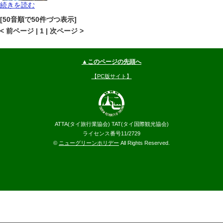
続きを読む
カンチャナブリ
カンチャナブリ
地図
[50音順で50件づつ表示]
--
円～
< 前ページ | 1 | 次ページ >
▲このページの先頭へ
【PC版サイト】
ATTA(タイ旅行業協会) TAT(タイ国際観光協会)
ライセンス番号11/2729
©
ニューグリーンホリデー
All Rights Reserved.