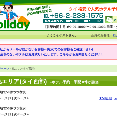
タイ 格安で人気ホテル予
【営業時間】月-金9:00-18:00/土9:00-13:00/
ようこそゲストさん。
会員のお客様：
ロ
弊社からメールが届かないお客様へ(初めてのお客様もご確認下さい)
料金表のないホテルはお見積りいたします。こちらからお問合せください！
プページ
> 他エリア(タイ西部)
他エリア(タイ西部)
-ホテル予約・手配 0件が該当
音順で50件づつ表示]
ージ | 1 | 次ページ >
▼50音順
音順で50件づつ表示]
ージ | 1 | 次ページ >