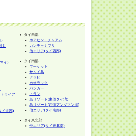
タイ西部
ホアヒン・チャアム
ル
カンチャナブリ
通り
他エリア(タイ西部)
タイ南部
マイ)
プーケット
サムイ島
クラビ
カオラック
イ
パンガー
イ
トラン
ントライア
島リゾート(東側タイ湾)
島リゾート(西側アンダマン海)
イ
他エリア(タイ南部)
タイ北部)
タイ東北部
他エリア(タイ東北部)