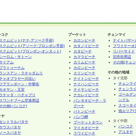
ンコク
プーケット
チェンマイ
スクムビット(ナナ-アソーク手前)
カロンビーチ
ナイトバザー
スクムビット(アソーク-プロンポン手前)
カタノイビーチ
フワイケーオ
スクムビット(プロンポン-オンヌット)
カタビーチ
リバーサイド
シーロム・サトーン
カマラビーチ
旧市街周辺
サイアム
カリムビーチ
その他(チェン
プラトゥーナム
カロンビーチ
その他の地域
ランスアン・ラチャダムリ
スリンビーチ
タイ北部
チャオプラヤー川沿い
ナイトンビーチ
チェンマ
フアランポーン・中華街
ナイハンビーチ
チェンラ
カオサン・王宮
ナイヤンビーチ
ゴールデ
ラチャダ・ペチャブリ
ナカレイビーチ
ングル
スワンナブーム空港周辺
バンタオビーチ・ラ
スコータ
その他(バンコク)
グーナ
他エリア(
パトンビーチ
タヤ
パンワ岬
タイ中部
セントラルパタヤ
プーケットタウン
バンコク
サウスパタヤ
マイカオビーチ
アユタヤ
ノースパタヤ
ラワイビーチ