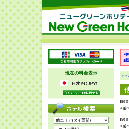
■
■
現在の料金表示
トッ
[50
< 前ペ
[50
< 前ペ