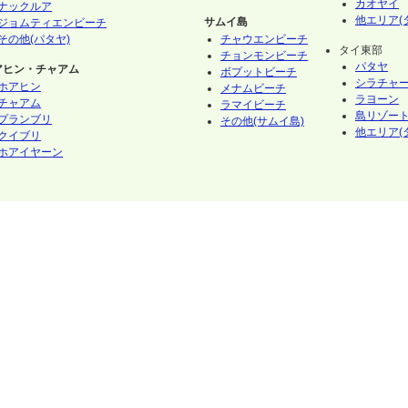
カオヤイ
ナックルア
他エリア(
サムイ島
ジョムティエンビーチ
その他(パタヤ)
チャウエンビーチ
タイ東部
チョンモンビーチ
パタヤ
アヒン・チャアム
ボプットビーチ
シラチャ
ホアヒン
メナムビーチ
ラヨーン
チャアム
ラマイビーチ
島リゾート
プランブリ
その他(サムイ島)
他エリア(
クイブリ
ホアイヤーン