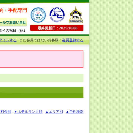
約・手配専門
最終更新日：2025/10/06
日曜・タイの祝日（休）
グインする
まだ会員ではないお客様：
会員登録する
▲料金順
▼ホテルランク順
▲エリア別
▲予約種別