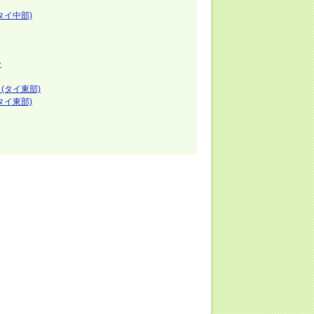
タイ中部)
ー
(タイ東部)
タイ東部)