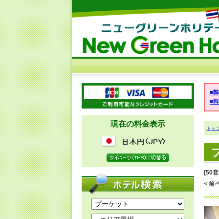
■
■
現在の料金表示
トッ
[50
< 前ペ