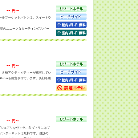
--
円〜
ールプーケットパトンは、スイートや
3室のユニークなミーティングスペー
ーナーを完備し、自然の美しさと文化
ルヴィラ4室を擁するグランドメルキ
--
円〜
緒に楽しい時間を過ごそうとお考えの
、各種アクティビティーが充実してい
Studioも用意されています。笑顔を絶
--
円〜
グジュアリなヴィラ。各ヴィラにはプ
インターネットは無料です。併設の