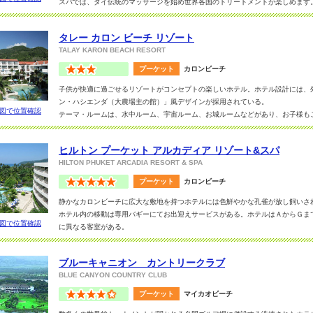
スパでは、タイ伝統のマッサージを始め世界各国のトリートメントが楽しめます
タイ料理が味わえます。ホスピタリティーあふれるスタッフが、最高のサービス
タレー カロン ビーチ リゾート
TALAY KARON BEACH RESORT
プーケット
カロンビーチ
子供が快適に過ごせるリゾートがコンセプトの楽しいホテル。ホテル設計には、
ン・ハシエンダ（大農場主の館）」風デザインが採用されている。
図で位置確認
テーマ・ルームは、水中ルーム、宇宙ルーム、お城ルームなどがあり、お子様も
特徴。（いづれもコネクティングでの２ベットルームとなります）もちろん普通
ーのお部屋もある。
ヒルトン プーケット アルカディア リゾート&スパ
レストランもお子様向けのキャッスル・バー、大人向けのジョークルーズの様に
HILTON PHUKET ARCADIA RESORT & SPA
リゾートのこだわりが伝わってくる。
恐竜プールにはお子様用ウォータースライダーも有り。キッズクラブも充実し、
プーケット
カロンビーチ
客様が滞在中の担当レンジャーを紹介、様々なご家族向けプログラムを提供して
静かなカロンビーチに広大な敷地を持つホテルには色鮮やかな孔雀が放し飼いさ
しいリゾート滞在となるよう至れり尽くせりのサービスが！また、レストランの
ホテル内の移動は専用バギーにてお出迎えサービスがある。ホテルはＡからＧま
図で位置確認
に異なる客室がある。
基本のデラックスルームにはお部屋からの景色によって料金が異なるが、アンダ
勧め。
ブルーキャニオン カントリークラブ
これだけ規模の大きいホテルなので、お食事からレジャー、ビジネスまで館内で
BLUE CANYON COUNTRY CLUB
る。
子供用のスライダーもある、合計５つのプールがあります！
プーケット
マイカオビーチ
日本人スタッフへの直通ダイアルなど言葉の面でも安心です。