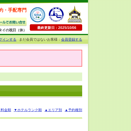
約・手配専門
最終更新日：2025/10/06
日曜・タイの祝日（休）
グインする
まだ会員ではないお客様：
会員登録する
▲料金順
▼ホテルランク順
▲エリア別
▲予約種別