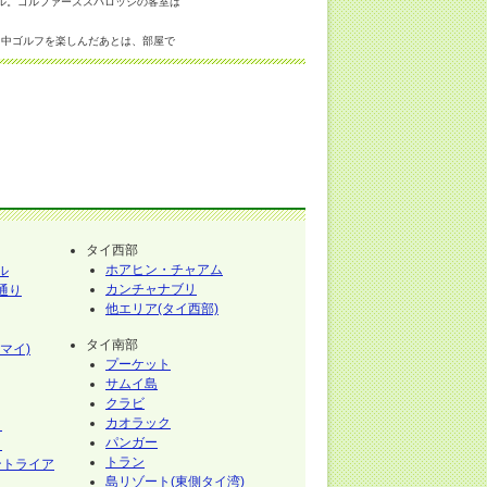
ル。ゴルファーズスパロッジの客室は
日中ゴルフを楽しんだあとは、部屋で
ヤーを眺めることができます。
はパンガーベイから昇る朝日を、夕方
ジではパソコン、インターネット、テ
あります。プライバシーを考慮しつつ
リティーやサービスが充実しているの
タイ西部
ホアヒン・チャアム
ル
カンチャナブリ
通り
他エリア(タイ西部)
タイ南部
マイ)
プーケット
サムイ島
クラビ
カオラック
イ
パンガー
イ
トラン
ントライア
島リゾート(東側タイ湾)