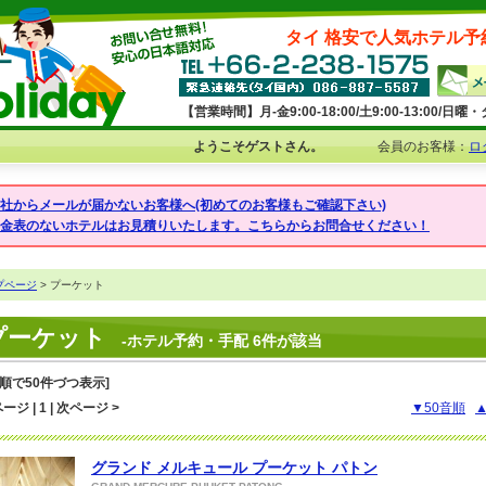
タイ 格安で人気ホテル予
【営業時間】月-金9:00-18:00/土9:00-13:00/
ようこそゲストさん。
会員のお客様：
ロ
弊社からメールが届かないお客様へ(初めてのお客様もご確認下さい)
料金表のないホテルはお見積りいたします。こちらからお問合せください！
プページ
> プーケット
プーケット
-ホテル予約・手配 6件が該当
音順で50件づつ表示]
ージ | 1 | 次ページ >
▼50音順
グランド メルキュール プーケット パトン