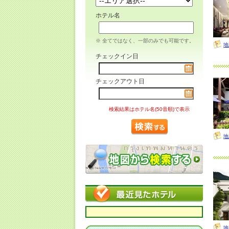
ホテル名
※ 全てではなく、一部のみでも可能です。
地
チェックイン日
チェックアウト日
検索結果はホテル名(50音順)で表示
地
地