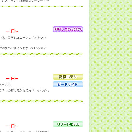
。レストランでは新鮮なシーフードや
でおもてなしします。
--
円〜
外観も客室もユニークな「メキシカ
ご満悦のデザインとなっているのが
にデラックスとスイートにはシービュ
それぞれコンセプトが別れており、
サイアムアドベンチャークラブは、お
--
円〜
くれるという気配りもあり、正に、楽
れている。
朝食も美味しいと好評。
で７つの館に分かれており、それぞれ
マン海を臨むシービューのお部屋がお
全て事足りるよう充実した設備を誇
--
円〜