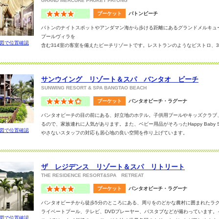
GRAND MERCURE PHUKET PATONG
プーケット
パトンビーチ
パトンのナイトスポットやアンダマン海から歩ける距離にあるグランドメルキュ
プールヴィラを
図で位置確認
含む314室の客室を備えたビーチリゾートです。レストランのようなビストロ、
ス、プーケット
最大級のビールの品ぞろえを誇るバー、フィットネスセンター、スパ、キッズコ
の伝統を融合さ
サンウイング リゾート＆スパ バンタオ ビーチ
せた新世代の隠れ家的なホテルです。
SUNWING RESORT & SPA BANGTAO BEACH
デラックスプールアクセス38室、1ベッドのプールヴィラ10室、2ベッドのプー
ュールプーケット
プーケット
バンタオビーチ・ラグーナ
パトンは、パトンの中心部に位置しています。若い方や、ご家族連れ、友人と一
バンタオビーチの目の前にある、好立地のホテル。子供用プールやキッズクラブ
皆様に最適な
るので、家族連れに人気があります。また、ベビー用品がそろったHappy Baby 
ホテルです。
図で位置確認
やさないスタッフの対応も居心地の良い空間を作り上げています。
ザ レジデンス リゾート＆スパ リトリート
THE RESIDENCE RESORT&SPA RETREAT
プーケット
バンタオビーチ・ラグーナ
バンタオビーチから徒歩5分のところにある、周りをのどかな農村に囲まれたラ
ライベートプール、テレビ、DVDプレーヤー、バスタブなどが備わっています。
図で位置確認