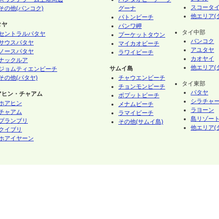
スコータ
その他(バンコク)
グーナ
他エリア(
パトンビーチ
タヤ
パンワ岬
タイ中部
セントラルパタヤ
プーケットタウン
バンコク
サウスパタヤ
マイカオビーチ
アユタヤ
ノースパタヤ
ラワイビーチ
カオヤイ
ナックルア
他エリア(
サムイ島
ジョムティエンビーチ
その他(パタヤ)
チャウエンビーチ
タイ東部
チョンモンビーチ
パタヤ
アヒン・チャアム
ボプットビーチ
シラチャ
ホアヒン
メナムビーチ
ラヨーン
チャアム
ラマイビーチ
島リゾート
プランブリ
その他(サムイ島)
他エリア(
クイブリ
ホアイヤーン