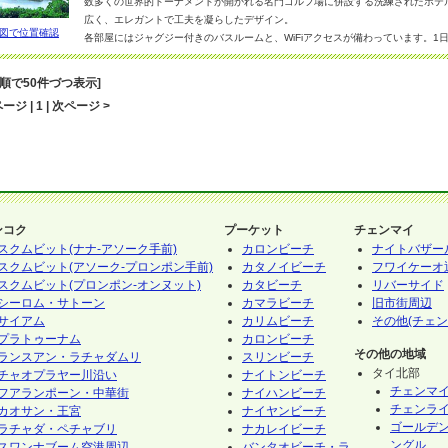
数多くの世界的トーナメントが開かれる名門ゴルフ場に併設する洗練されたホテ
広く、エレガントで工夫を凝らしたデザイン。
図で位置確認
各部屋にはジャグジー付きのバスルームと、WiFiアクセスが備わっています。1
ジャグジーで疲れを癒したり、キャニオンコースでプレイしているほかのプレイ
ラグジュアリーな環境の中、リラックスした時間を楽しみませんか。また早朝に
音順で50件づつ表示]
にはアンダマン海に消えていく素晴らしい夕日を眺めることができます。ラウン
ージ | 1 | 次ページ >
レビ、新聞、雑誌、コーヒーなどのサービスもあります。
リゾートアパートメント＆ヴィラの客室は、周りを自然に囲まれた最高の環境に
も、クラブハウスなどの施設にアクセスしやすいよう設計されています。セキュ
で、リラックスして過ごせます。
ンコク
プーケット
チェンマイ
スクムビット(ナナ-アソーク手前)
カロンビーチ
ナイトバザー
スクムビット(アソーク-プロンポン手前)
カタノイビーチ
フワイケーオ
スクムビット(プロンポン-オンヌット)
カタビーチ
リバーサイド
シーロム・サトーン
カマラビーチ
旧市街周辺
サイアム
カリムビーチ
その他(チェン
プラトゥーナム
カロンビーチ
その他の地域
ランスアン・ラチャダムリ
スリンビーチ
タイ北部
チャオプラヤー川沿い
ナイトンビーチ
チェンマ
フアランポーン・中華街
ナイハンビーチ
チェンラ
カオサン・王宮
ナイヤンビーチ
ゴールデ
ラチャダ・ペチャブリ
ナカレイビーチ
ングル
スワンナブーム空港周辺
バンタオビーチ・ラ