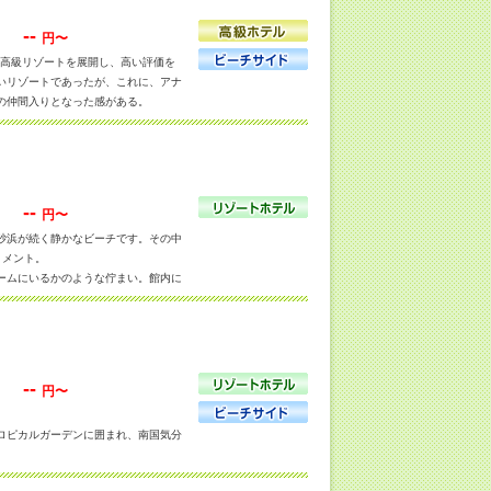
--
円〜
で高級リゾートを展開し、高い評価を
いリゾートであったが、これに、アナ
の仲間入りとなった感がある。
囲気。場所がチャウエン北端の方で、
ーチの繁華街も直ぐという便利な立
。
--
円〜
砂浜が続く静かなビーチです。その中
アクセスルーム以外は、プライベート
トメント。
ームにいるかのような佇まい。館内に
ているのが特徴的。また、デラックス
--
円〜
ロピカルガーデンに囲まれ、南国気分
満喫できるリゾートです。