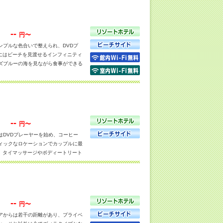
--
円〜
プルな色合いで整えられ、DVDプ
にはビーチを見渡せるインフィニティ
ズブルーの海を見ながら食事ができる
設が並ぶチャウエンビーチまで徒歩5
--
円〜
DVDプレーヤーを始め、コーヒー
ィックなロケーションでカップルに最
は、タイマッサージやボディートリート
料理と西洋料理を楽しめます。
--
円〜
アからは若干の距離があり、プライベ