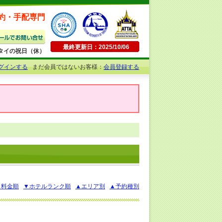
約・手配専門
最終更新日：2025/10/06
日曜・タイの祝日（休）
グインする
まだ会員ではないお客様：
会員登録する
▲料金順
▼ホテルランク順
▲エリア別
▲予約種別