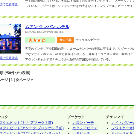
ート感が重視されている。客室は３階建てのビルディングタイプ（スーペリア）
図で位置確認
っている。リゾートは、ジャクジー付きの大きなスイミングプール、ビーチサイ
要な物が揃っており、且つシンプル。仰々しくないこのリゾートに長期滞在する
る。素朴で、懐かしい感じのするリゾート。
オススメはヴィラタイプのノラ・ヴィラ。63㎡あり、空間もゆとりのスペース
ムアン クレパン ホテル
をベースにシックにまとまり、心地良い。
MUANG KULAYPAN HOTEL
サムイ島
チャウエンビーチ
客室のインテリアや回廊の造り、ルームナンバーの表示に至るまで、リゾート内の
プなデザインホテル。41室と規模は小さいが、外観はモダニズム建築、客室は
図で位置確認
アヴァンギャルドでナチュラルな独特の雰囲気を演出している。
リゾートの随所には和のテイストも随所に見られ、ヴィヴィットなリゾートの雰
音順で50件づつ表示]
ホテルは、全室シャワーのみとなっているので、バスタブが無くても気にならな
ージ | 1 | 次ページ >
備、アメニティが揃い快適、インターネットも有料だかご利用可。
ビーチフロントにあるBudsaba Restaurantの雰囲気も良い。リゾートは何
出歩くにも最適なロケーションなのもアドバンテージ！
ンコク
プーケット
チェンマイ
スクムビット(ナナ-アソーク手前)
カロンビーチ
ナイトバザー
スクムビット(アソーク-プロンポン手前)
カタノイビーチ
フワイケーオ
スクムビット(プロンポン-オンヌット)
カタビーチ
リバーサイド