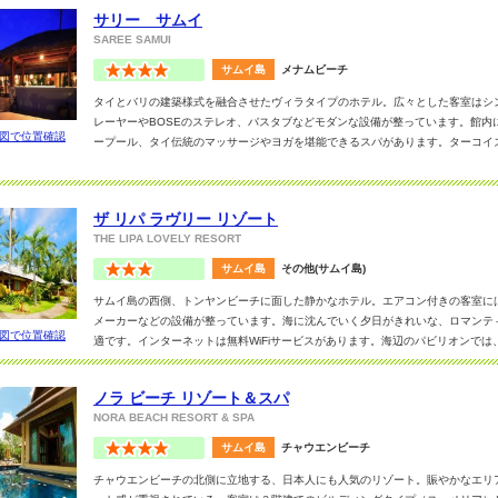
サリー サムイ
SAREE SAMUI
サムイ島
メナムビーチ
タイとバリの建築様式を融合させたヴィラタイプのホテル。広々とした客室はシン
レーヤーやBOSEのステレオ、バスタブなどモダンな設備が整っています。館内
図で位置確認
ープール、タイ伝統のマッサージやヨガを堪能できるスパがあります。ターコイ
レストランでは、タイ料理を味わえます。ショッピングやエンターテイメント施
分です。
ザ リパ ラヴリー リゾート
THE LIPA LOVELY RESORT
サムイ島
その他(サムイ島)
サムイ島の西側、トンヤンビーチに面した静かなホテル。エアコン付きの客室には
メーカーなどの設備が整っています。海に沈んでいく夕日がきれいな、ロマンテ
図で位置確認
適です。インターネットは無料WiFiサービスがあります。海辺のパビリオンで
メントを堪能できます。レストランではライブミュージックを聞きながら、タイ
ノラ ビーチ リゾート＆スパ
NORA BEACH RESORT & SPA
サムイ島
チャウエンビーチ
チャウエンビーチの北側に立地する、日本人にも人気のリゾート。賑やかなエリ