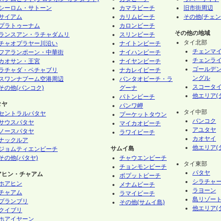
シーロム・サトーン
カマラビーチ
旧市街周辺
サイアム
カリムビーチ
その他(チェン
プラトゥーナム
カロンビーチ
その他の地域
ランスアン・ラチャダムリ
スリンビーチ
タイ北部
チャオプラヤー川沿い
ナイトンビーチ
チェンマ
フアランポーン・中華街
ナイハンビーチ
チェンラ
カオサン・王宮
ナイヤンビーチ
ゴールデ
ラチャダ・ペチャブリ
ナカレイビーチ
ングル
スワンナブーム空港周辺
バンタオビーチ・ラ
スコータ
その他(バンコク)
グーナ
他エリア(
パトンビーチ
タヤ
パンワ岬
タイ中部
セントラルパタヤ
プーケットタウン
バンコク
サウスパタヤ
マイカオビーチ
アユタヤ
ノースパタヤ
ラワイビーチ
カオヤイ
ナックルア
他エリア(
サムイ島
ジョムティエンビーチ
その他(パタヤ)
チャウエンビーチ
タイ東部
チョンモンビーチ
パタヤ
アヒン・チャアム
ボプットビーチ
シラチャ
ホアヒン
メナムビーチ
ラヨーン
チャアム
ラマイビーチ
島リゾート
プランブリ
その他(サムイ島)
他エリア(
クイブリ
ホアイヤーン