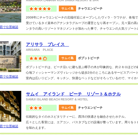
ANANTARA LAWANA KOH SAMUI RESORT & SPA
サムイ島
チャウエンビーチ
2008年にチャウエンビーチの北端付近にオープンしたヴィラ・ラワナが、各地
受けているタイ資本のアナンタラグループの運営となり再オープン。元々質の高
図で位置確認
ンタラの高いリゾートマネジメントが加わった事で、チャウエンの人気リゾート
リゾートはオリエンタルなデザインが多く見受けられ、落ち着いて滞在できる雰
アリサラ プレイス
ツーリスティックなエリアからやや離れている分、静かであるが、チャウエンビ
ARISARA PLACE
地。
また、リゾートのエントランスから道を挟んで向かい側に何気にコンビニがある
サムイ島
ボプットビーチ
ボプットビーチは、ビーチ沿いに建ち並ぶ椰子の木が印象的な、約２キロほどの
お部屋はビルディングタイプとヴィラタイプに別れ、デラックスラワナ、プール
心地フィッシャーマンズヴィレッジから徒歩2分のところにあるサービスアパー
プールが付く。
図で位置確認
室内は広いリビング、キッチン、快適なベッドなどがそろっているので、マイホ
スタンダードタイプのデラックスラワナでも６１㎡～とスペースが大きく取られ
はジムやスイミングプールなどがそろっている。
でもシービューのお部屋もあり、リクエスト可能なのが嬉しい。
シンプルで設備も整っているので、飽きが来ず中長期滞在に最適です。
サムイ アイランド ビーチ リゾート＆ホテル
SAMUI ISLAND BEACH RESORT & HOTEL
サムイ島
チャウエンビーチ
伝統的なタイのホスピタリティーに、西洋の快適さを融合させたホテル。
広々とした客室には、エアコン、バスタブなどの設備が整っています。周りをト
図で位置確認
を味わえます。
マトラン島へのカヤックツアーなどアクティビティーも用意されており、自然を