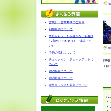
地
営業日・営業時間のご案内
利用規約について
弊社からメールが届かないお客様
へ(初めてのお客様もご確認下さ
い)
地
予約の流れについて
チェックイン・チェックアウトに
[50
ついて
< 前ペ
宿泊料金について
宿泊特典について
変更キャンセル規定について
バ