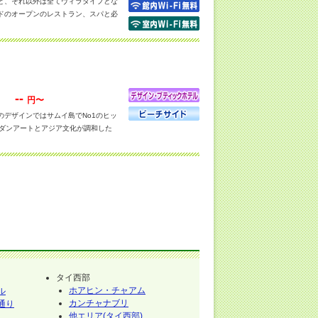
と、それ以外は全てヴィラタイプとな
ドのオープンのレストラン、スパと必
の欧米人の姿も、風景に溶け込んでい
。室内のデザインも、タイの伝統様式
--
円〜
デザインではサムイ島でNo1のヒッ
モダンアートとアジア文化が調和した
囲気に静寂さを添えている。
い方にオススメ。室内は一通りの設
気に、チャウエンビーチの中心地にあり、
タイ西部
ホアヒン・チャアム
ル
カンチャナブリ
通り
他エリア(タイ西部)