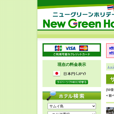
■
■
現在の料金表示
トッ
[50
< 前ペ