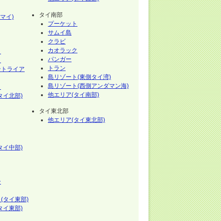
タイ南部
マイ)
プーケット
サムイ島
クラビ
カオラック
イ
パンガー
イ
トラン
ントライア
島リゾート(東側タイ湾)
島リゾート(西側アンダマン海)
イ
他エリア(タイ南部)
タイ北部)
タイ東北部
他エリア(タイ東北部)
タイ中部)
ー
(タイ東部)
タイ東部)