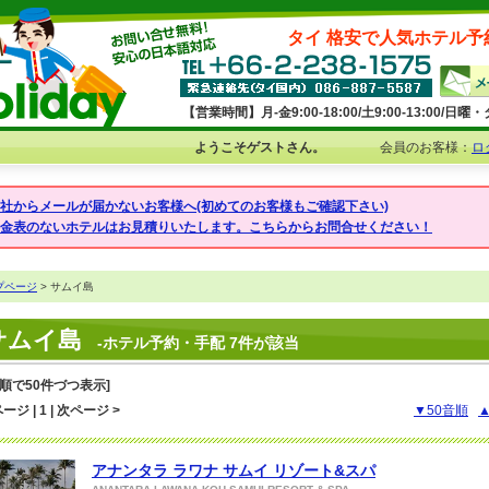
タイ 格安で人気ホテル予
【営業時間】月-金9:00-18:00/土9:00-13:00/
ようこそゲストさん。
会員のお客様：
ロ
弊社からメールが届かないお客様へ(初めてのお客様もご確認下さい)
料金表のないホテルはお見積りいたします。こちらからお問合せください！
プページ
> サムイ島
サムイ島
-ホテル予約・手配 7件が該当
音順で50件づつ表示]
ージ | 1 | 次ページ >
▼50音順
アナンタラ ラワナ サムイ リゾート&スパ