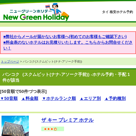
タイ 格安ホテル予約
■弊社からメールが届かないお客様へ(初めてのお客様もご確認下さい)
■料金表のないホテルはお見積りいたします。こちらからお問合せくださ
い！
トップページ
> バンコク(スクムビット(ナナ-アソーク手前))
バンコク
(スクムビット(ナナ-アソーク手前)) -ホテル予約・手配 1
件が該当
[50音順で50件づつ表示]
▼50音順
▲料金順
▼ホテルランク順
▲エリア別
▲予約種別
ザ キー プレミア ホテル