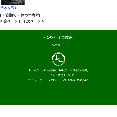
続きを読む
バンコク
スクムビット(ナナ-アソーク手前)
地図
[50音順で50件づつ表示]
--
円～
< 前ページ | 1 | 次ページ >
▲このページの先頭へ
【PC版サイト】
ATTA(タイ旅行業協会) TAT(タイ国際観光協会)
ライセンス番号11/2729
©
ニューグリーンホリデー
All Rights Reserved.