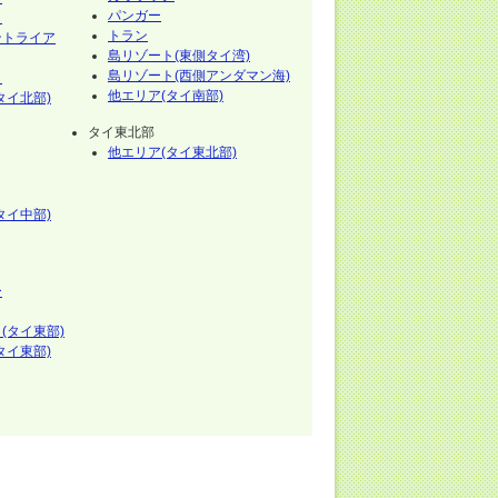
パンガー
イ
トラン
ントライア
島リゾート(東側タイ湾)
島リゾート(西側アンダマン海)
イ
他エリア(タイ南部)
タイ北部)
タイ東北部
他エリア(タイ東北部)
タイ中部)
ー
(タイ東部)
タイ東部)