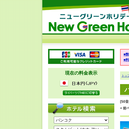
■
■
現在の料金表示
トッ
[50
< 前ペ