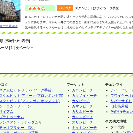
THE KEY PREMIER
バンコク
スクムビット(ナナ-アソーク手前)
BTSスカイトレインのナナ駅の近くという便利な場所にあり、バンコクのスクン
ョンにあります。床から天井までの窓など、細部に至るまで考え抜かれたデザイ
図で位置確認
気を提供するベッドルームは、地元のタイのインテリアデザイナーが作り出した
ユニバーサルUSBソケットを装備。フィットネスセンターでは、ランニング、ウ
ム設備が揃い、美しく手入れされたルーフトッププールでひと泳ぎしながらリフ
音順で50件づつ表示]
ージ | 1 | 次ページ >
ンコク
プーケット
チェンマイ
スクムビット(ナナ-アソーク手前)
カロンビーチ
ナイトバザー
スクムビット(アソーク-プロンポン手前)
カタノイビーチ
フワイケーオ
スクムビット(プロンポン-オンヌット)
カタビーチ
リバーサイド
シーロム・サトーン
カマラビーチ
旧市街周辺
サイアム
カリムビーチ
その他(チェン
プラトゥーナム
カロンビーチ
その他の地域
ランスアン・ラチャダムリ
スリンビーチ
タイ北部
チャオプラヤー川沿い
ナイトンビーチ
チェンマ