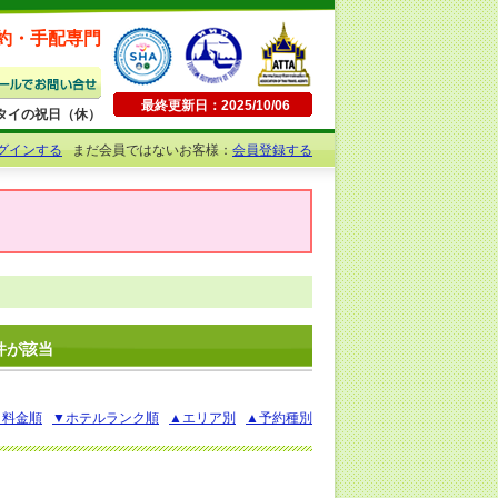
約・手配専門
最終更新日：2025/10/06
日曜・タイの祝日（休）
グインする
まだ会員ではないお客様：
会員登録する
1件が該当
▲料金順
▼ホテルランク順
▲エリア別
▲予約種別