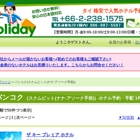
タイ 格安で人気ホテル予
【営業時間】月-金9:00-18:00/土9:00-13:00/
ようこそゲストさん。
会員のお客様：
ロ
弊社からメールが届かないお客様へ(初めてのお客様もご確認下さい)
料金表のないホテルはお見積りいたします。こちらからお問合せください！
プページ
> バンコク(スクムビット(ナナ-アソーク手前))
バンコク
(スクムビット(ナナ-アソーク手前)) -ホテル予約・手配 
音順で50件づつ表示]
ージ | 1 | 次ページ >
▼50音順
ザ キー プレミア ホテル