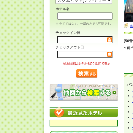
ホテル名
※ 全てではなく、一部のみでも可能です。
地
チェックイン日
[50
チェックアウト日
< 前ペ
検索結果はホテル名(50音順)で表示
バ