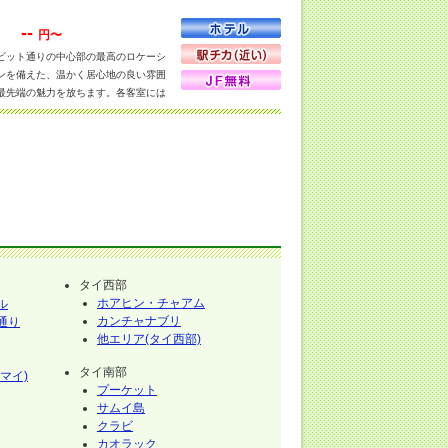
--
円〜
ビット通りの中心部の最高のロケーシ
ンを備えた、温かく居心地の良い雰囲
最先端の魅力を放ちます。各客室には
ェイトトレーニングなど、最新のジ
レッシュ。
タイ西部
ホアヒン・チャアム
ル
カンチャナブリ
通り
他エリア(タイ西部)
タイ南部
マイ)
プーケット
サムイ島
クラビ
カオラック
イ