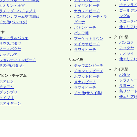
フアランポーン・中華街
ナイハンビーチ
チェンラ
カオサン・王宮
ナイヤンビーチ
ゴールデ
ラチャダ・ペチャブリ
ナカレイビーチ
ングル
スワンナブーム空港周辺
バンタオビーチ・ラ
スコータ
その他(バンコク)
グーナ
他エリア(
パトンビーチ
タヤ
パンワ岬
タイ中部
セントラルパタヤ
プーケットタウン
バンコク
サウスパタヤ
マイカオビーチ
アユタヤ
ノースパタヤ
ラワイビーチ
カオヤイ
ナックルア
他エリア(
サムイ島
ジョムティエンビーチ
その他(パタヤ)
チャウエンビーチ
タイ東部
チョンモンビーチ
パタヤ
アヒン・チャアム
ボプットビーチ
シラチャ
ホアヒン
メナムビーチ
ラヨーン
チャアム
ラマイビーチ
島リゾート
プランブリ
その他(サムイ島)
他エリア(
クイブリ
ホアイヤーン