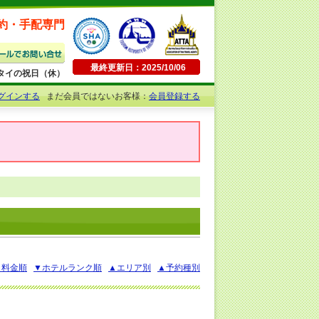
約・手配専門
最終更新日：2025/10/06
日曜・タイの祝日（休）
グインする
まだ会員ではないお客様：
会員登録する
▲料金順
▼ホテルランク順
▲エリア別
▲予約種別