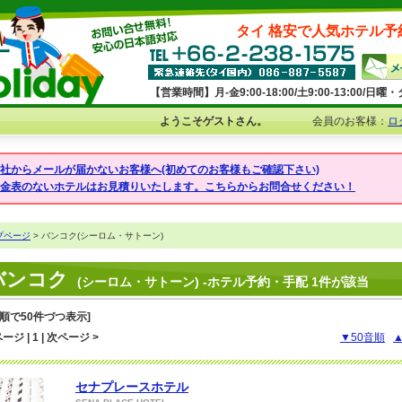
タイ 格安で人気ホテル予
【営業時間】月-金9:00-18:00/土9:00-13:00/
ようこそゲストさん。
会員のお客様：
ロ
弊社からメールが届かないお客様へ(初めてのお客様もご確認下さい)
料金表のないホテルはお見積りいたします。こちらからお問合せください！
プページ
> バンコク(シーロム・サトーン)
バンコク
(シーロム・サトーン) -ホテル予約・手配 1件が該当
音順で50件づつ表示]
ージ | 1 | 次ページ >
▼50音順
セナプレースホテル