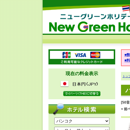
■
■
現在の料金表示
トッ
[50
< 前ペ