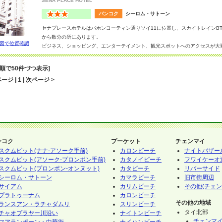
SENA PLACE HOTEL
バンコク
シーロム・サトーン
セナプレースホテルはパホンヨーティン通りソイ11に位置し、スカイトレインB
から数分の所にあります。
図で位置確認
ビジネス、ショッピング、エンターテイメント、観光スポットへのアクセスが大
音順で50件づつ表示]
ージ | 1 | 次ページ >
ンコク
プーケット
チェンマイ
スクムビット(ナナ-アソーク手前)
カロンビーチ
ナイトバザー
スクムビット(アソーク-プロンポン手前)
カタノイビーチ
フワイケーオ
スクムビット(プロンポン-オンヌット)
カタビーチ
リバーサイド
シーロム・サトーン
カマラビーチ
旧市街周辺
サイアム
カリムビーチ
その他(チェン
プラトゥーナム
カロンビーチ
その他の地域
ランスアン・ラチャダムリ
スリンビーチ
タイ北部
チャオプラヤー川沿い
ナイトンビーチ
チェンマ