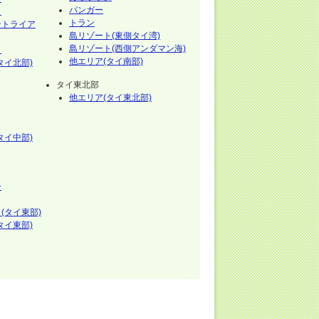
パンガー
イ
トラン
ントライア
島リゾート(東側タイ湾)
島リゾート(西側アンダマン海)
イ
他エリア(タイ南部)
タイ北部)
タイ東北部
他エリア(タイ東北部)
タイ中部)
ー
(タイ東部)
タイ東部)