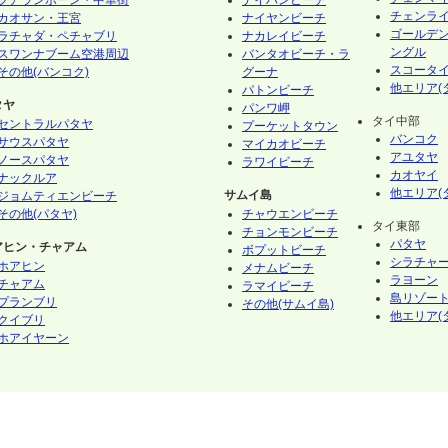
フアランポーン・中華街
ナイハンビーチ
チェンラ
カオサン・王宮
ナイヤンビーチ
ゴールデ
ラチャダ・ペチャブリ
ナカレイビーチ
ングル
スワンナブーム空港周辺
バンタオビーチ・ラ
スコータ
その他(バンコク)
グーナ
他エリア(
パトンビーチ
タヤ
パンワ岬
タイ中部
セントラルパタヤ
プーケットタウン
バンコク
サウスパタヤ
マイカオビーチ
アユタヤ
ノースパタヤ
ラワイビーチ
カオヤイ
ナックルア
他エリア(
サムイ島
ジョムティエンビーチ
その他(パタヤ)
チャウエンビーチ
タイ東部
チョンモンビーチ
パタヤ
アヒン・チャアム
ボプットビーチ
シラチャ
ホアヒン
メナムビーチ
ラヨーン
チャアム
ラマイビーチ
島リゾート
プランブリ
その他(サムイ島)
他エリア(
クイブリ
ホアイヤーン