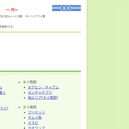
--
円〜
TSの北ルートの駅、サパークワイ駅
変便利です。
タイ西部
ホアヒン・チャアム
ル
カンチャナブリ
通り
他エリア(タイ西部)
タイ南部
マイ)
プーケット
サムイ島
クラビ
カオラック
イ