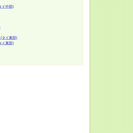
タイ中部)
ー
(タイ東部)
タイ東部)