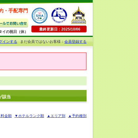
約・手配専門
最終更新日：2025/10/06
日曜・タイの祝日（休）
グインする
まだ会員ではないお客様：
会員登録する
が該当
▲料金順
▼ホテルランク順
▲エリア別
▲予約種別