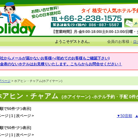
タイ 格安で人気ホテル予
【営業時間】月-金9:00-18:00/土9:00-13:00/
ようこそゲストさん。
会員のお客様：
ロ
弊社からメールが届かないお客様へ(初めてのお客様もご確認下さい)
料金表のないホテルはお見積りいたします。こちらからお問合せください！
プページ
> ホアヒン・チャアム(ホアイヤーン)
ホアヒン・チャアム
(ホアイヤーン) -ホテル予約・手配 0件
音順で50件づつ表示]
ージ | 1 | 次ページ >
▼50音順
音順で50件づつ表示]
ージ | 1 | 次ページ >