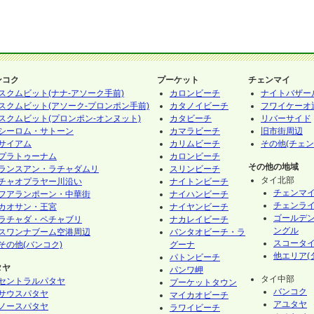
ンコク
プーケット
チェンマイ
スクムビット(ナナ-アソーク手前)
カロンビーチ
ナイトバザー
スクムビット(アソーク-プロンポン手前)
カタノイビーチ
フワイケーオ
スクムビット(プロンポン-オンヌット)
カタビーチ
リバーサイド
シーロム・サトーン
カマラビーチ
旧市街周辺
サイアム
カリムビーチ
その他(チェン
プラトゥーナム
カロンビーチ
その他の地域
ランスアン・ラチャダムリ
スリンビーチ
タイ北部
チャオプラヤー川沿い
ナイトンビーチ
チェンマ
フアランポーン・中華街
ナイハンビーチ
チェンラ
カオサン・王宮
ナイヤンビーチ
ゴールデ
ラチャダ・ペチャブリ
ナカレイビーチ
ングル
スワンナブーム空港周辺
バンタオビーチ・ラ
スコータ
その他(バンコク)
グーナ
他エリア(
パトンビーチ
タヤ
パンワ岬
タイ中部
セントラルパタヤ
プーケットタウン
バンコク
サウスパタヤ
マイカオビーチ
アユタヤ
ノースパタヤ
ラワイビーチ