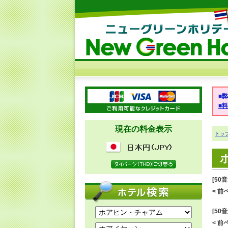
■
■
現在の料金表示
トッ
[50
< 前ペ
[50
< 前ペ