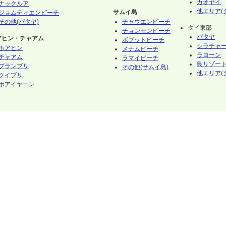
カオヤイ
ナックルア
他エリア(
サムイ島
ジョムティエンビーチ
その他(パタヤ)
チャウエンビーチ
タイ東部
チョンモンビーチ
パタヤ
アヒン・チャアム
ボプットビーチ
シラチャ
ホアヒン
メナムビーチ
ラヨーン
チャアム
ラマイビーチ
島リゾート
プランブリ
その他(サムイ島)
他エリア(
クイブリ
ホアイヤーン