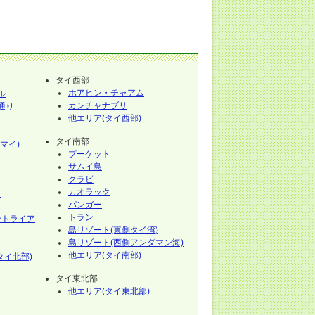
タイ西部
ホアヒン・チャアム
ル
カンチャナブリ
通り
他エリア(タイ西部)
タイ南部
マイ)
プーケット
サムイ島
クラビ
カオラック
イ
パンガー
イ
トラン
ントライア
島リゾート(東側タイ湾)
島リゾート(西側アンダマン海)
イ
他エリア(タイ南部)
タイ北部)
タイ東北部
他エリア(タイ東北部)