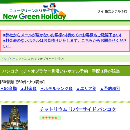
タイ 格安ホテル予約
■弊社からメールが届かないお客様へ(初めてのお客様もご確認下さい)
■料金表のないホテルはお見積りいたします。こちらからお問合せくださ
い！
トップページ
> バンコク(チャオプラヤー川沿い)
バンコク
(チャオプラヤー川沿い) -ホテル予約・手配 1件が該当
[50音順で50件づつ表示]
▼50音順
▲料金順
▼ホテルランク順
▲エリア別
▲予約種別
チャトリウム リバーサイド バンコク