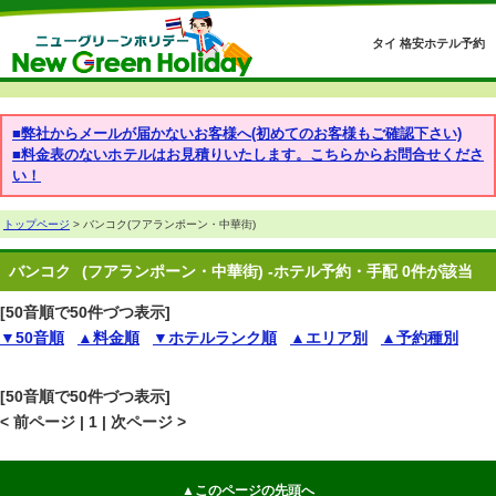
タイ 格安ホテル予約
■弊社からメールが届かないお客様へ(初めてのお客様もご確認下さい)
■料金表のないホテルはお見積りいたします。こちらからお問合せくださ
い！
トップページ
> バンコク(フアランポーン・中華街)
バンコク
(フアランポーン・中華街) -ホテル予約・手配 0件が該当
[50音順で50件づつ表示]
▼50音順
▲料金順
▼ホテルランク順
▲エリア別
▲予約種別
[50音順で50件づつ表示]
< 前ページ | 1 | 次ページ >
▲このページの先頭へ