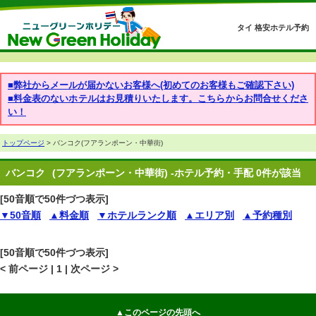
タイ 格安ホテル予約
■弊社からメールが届かないお客様へ(初めてのお客様もご確認下さい)
■料金表のないホテルはお見積りいたします。こちらからお問合せくださ
い！
トップページ
> バンコク(フアランポーン・中華街)
バンコク
(フアランポーン・中華街) -ホテル予約・手配 0件が該当
[50音順で50件づつ表示]
▼50音順
▲料金順
▼ホテルランク順
▲エリア別
▲予約種別
[50音順で50件づつ表示]
< 前ページ | 1 | 次ページ >
▲このページの先頭へ