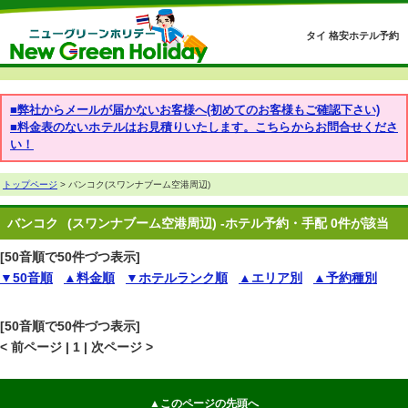
タイ 格安ホテル予約
■弊社からメールが届かないお客様へ(初めてのお客様もご確認下さい)
■料金表のないホテルはお見積りいたします。こちらからお問合せくださ
い！
トップページ
> バンコク(スワンナブーム空港周辺)
バンコク
(スワンナブーム空港周辺) -ホテル予約・手配 0件が該当
[50音順で50件づつ表示]
▼50音順
▲料金順
▼ホテルランク順
▲エリア別
▲予約種別
[50音順で50件づつ表示]
< 前ページ | 1 | 次ページ >
▲このページの先頭へ