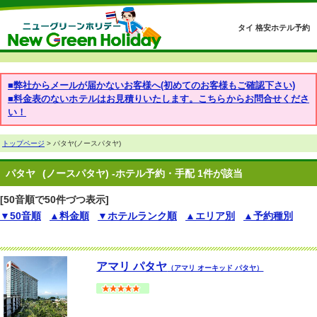
タイ 格安ホテル予約
■弊社からメールが届かないお客様へ(初めてのお客様もご確認下さい)
■料金表のないホテルはお見積りいたします。こちらからお問合せくださ
い！
トップページ
> パタヤ(ノースパタヤ)
パタヤ
(ノースパタヤ) -ホテル予約・手配 1件が該当
[50音順で50件づつ表示]
▼50音順
▲料金順
▼ホテルランク順
▲エリア別
▲予約種別
アマリ パタヤ
（アマリ オーキッド パタヤ）