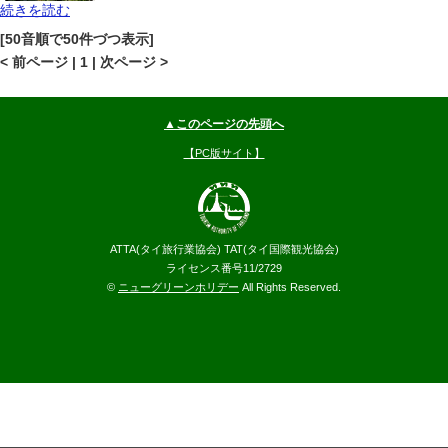
続きを読む
パタヤ
ノースパタヤ
地図
[50音順で50件づつ表示]
--
円～
< 前ページ | 1 | 次ページ >
▲このページの先頭へ
【PC版サイト】
ATTA(タイ旅行業協会) TAT(タイ国際観光協会)
ライセンス番号11/2729
©
ニューグリーンホリデー
All Rights Reserved.