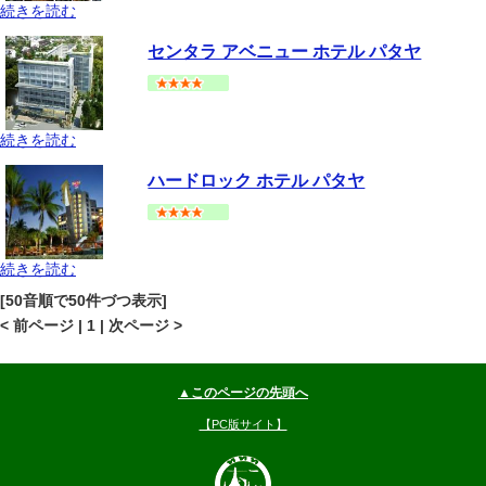
続きを読む
パタヤ
セントラルパタヤ
地図
センタラ アベニュー ホテル パタヤ
--
円～
続きを読む
パタヤ
セントラルパタヤ
地図
ハードロック ホテル パタヤ
--
円～
続きを読む
パタヤ
セントラルパタヤ
地図
[50音順で50件づつ表示]
--
円～
< 前ページ | 1 | 次ページ >
▲このページの先頭へ
【PC版サイト】