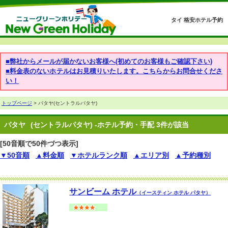
タイ 格安ホテル予約
■弊社からメールが届かないお客様へ(初めてのお客様もご確認下さい)
■料金表のないホテルはお見積りいたします。こちらからお問合せくださ
い！
トップページ
> パタヤ(セントラルパタヤ)
パタヤ
(セントラルパタヤ) -ホテル予約・手配 3件が該当
[50音順で50件づつ表示]
▼50音順
▲料金順
▼ホテルランク順
▲エリア別
▲予約種別
サンビーム ホテル
（イースティン ホテル パタヤ）