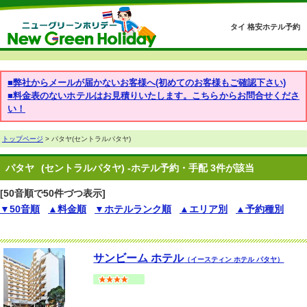
タイ 格安ホテル予約
■弊社からメールが届かないお客様へ(初めてのお客様もご確認下さい)
■料金表のないホテルはお見積りいたします。こちらからお問合せくださ
い！
トップページ
> パタヤ(セントラルパタヤ)
パタヤ
(セントラルパタヤ) -ホテル予約・手配 3件が該当
[50音順で50件づつ表示]
▼50音順
▲料金順
▼ホテルランク順
▲エリア別
▲予約種別
サンビーム ホテル
（イースティン ホテル パタヤ）