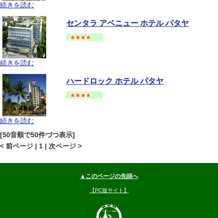
続きを読む
パタヤ
セントラルパタヤ
地図
センタラ アベニュー ホテル パタヤ
--
円～
続きを読む
パタヤ
セントラルパタヤ
地図
ハードロック ホテル パタヤ
--
円～
続きを読む
パタヤ
セントラルパタヤ
地図
[50音順で50件づつ表示]
--
円～
< 前ページ | 1 | 次ページ >
▲このページの先頭へ
【PC版サイト】