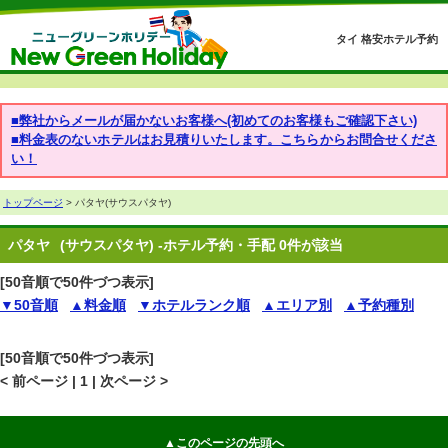
タイ 格安ホテル予約
■弊社からメールが届かないお客様へ(初めてのお客様もご確認下さい)
■料金表のないホテルはお見積りいたします。こちらからお問合せくださ
い！
トップページ
> パタヤ(サウスパタヤ)
パタヤ
(サウスパタヤ) -ホテル予約・手配 0件が該当
[50音順で50件づつ表示]
▼50音順
▲料金順
▼ホテルランク順
▲エリア別
▲予約種別
[50音順で50件づつ表示]
< 前ページ | 1 | 次ページ >
▲このページの先頭へ