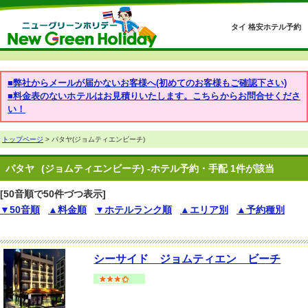
タイ 格安ホテル予約
■弊社からメールが届かないお客様へ(初めてのお客様もご確認下さい)
■料金表のないホテルはお見積りいたします。こちらからお問合せくださ
い！
トップページ
> パタヤ(ジョムティエンビーチ)
パタヤ
(ジョムティエンビーチ) -ホテル予約・手配 1件が該当
[50音順で50件づつ表示]
▼50音順
▲料金順
▼ホテルランク順
▲エリア別
▲予約種別
シーサイド ジョムティエン ビーチ