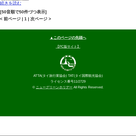
続きを読む
パタヤ
ジョムティエンビーチ
地図
[50音順で50件づつ表示]
--
円～
< 前ページ | 1 | 次ページ >
▲このページの先頭へ
【PC版サイト】
ATTA(タイ旅行業協会) TAT(タイ国際観光協会)
ライセンス番号11/2729
©
ニューグリーンホリデー
All Rights Reserved.