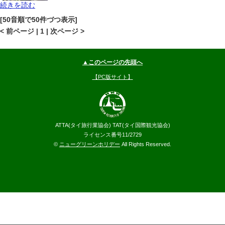
続きを読む
パタヤ
ジョムティエンビーチ
地図
[50音順で50件づつ表示]
--
円～
< 前ページ | 1 | 次ページ >
▲このページの先頭へ
【PC版サイト】
ATTA(タイ旅行業協会) TAT(タイ国際観光協会)
ライセンス番号11/2729
©
ニューグリーンホリデー
All Rights Reserved.