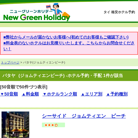
タイ 格安ホテル予約
■弊社からメールが届かないお客様へ(初めてのお客様もご確認下さい)
■料金表のないホテルはお見積りいたします。こちらからお問合せくださ
い！
トップページ
> パタヤ(ジョムティエンビーチ)
パタヤ
(ジョムティエンビーチ) -ホテル予約・手配 1件が該当
[50音順で50件づつ表示]
▼50音順
▲料金順
▼ホテルランク順
▲エリア別
▲予約種別
シーサイド ジョムティエン ビーチ