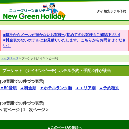
タイ 格安ホテル予約
■弊社からメールが届かないお客様へ(初めてのお客様もご確認下さい)
■料金表のないホテルはお見積りいたします。こちらからお問合せくださ
い！
トップページ
> プーケット(ナイヤンビーチ)
プーケット
(ナイヤンビーチ) -ホテル予約・手配 0件が該当
[50音順で50件づつ表示]
▼50音順
▲料金順
▼ホテルランク順
▲エリア別
▲予約種別
[50音順で50件づつ表示]
< 前ページ | 1 | 次ページ >
▲このページの先頭へ