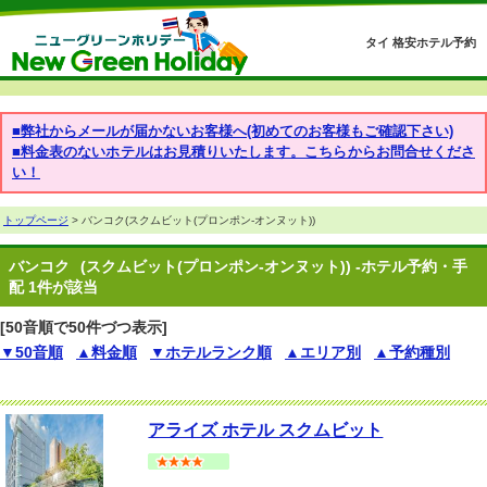
タイ 格安ホテル予約
■弊社からメールが届かないお客様へ(初めてのお客様もご確認下さい)
■料金表のないホテルはお見積りいたします。こちらからお問合せくださ
い！
トップページ
> バンコク(スクムビット(プロンポン-オンヌット))
バンコク
(スクムビット(プロンポン-オンヌット)) -ホテル予約・手
配 1件が該当
[50音順で50件づつ表示]
▼50音順
▲料金順
▼ホテルランク順
▲エリア別
▲予約種別
アライズ ホテル スクムビット