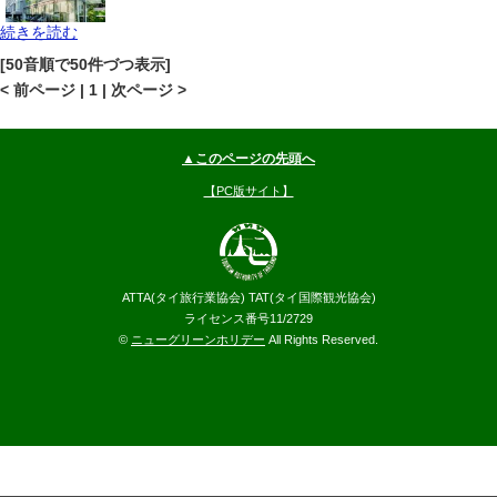
続きを読む
バンコク
スクムビット(プロンポン-オンヌット)
地図
[50音順で50件づつ表示]
--
円～
< 前ページ | 1 | 次ページ >
▲このページの先頭へ
【PC版サイト】
ATTA(タイ旅行業協会) TAT(タイ国際観光協会)
ライセンス番号11/2729
©
ニューグリーンホリデー
All Rights Reserved.