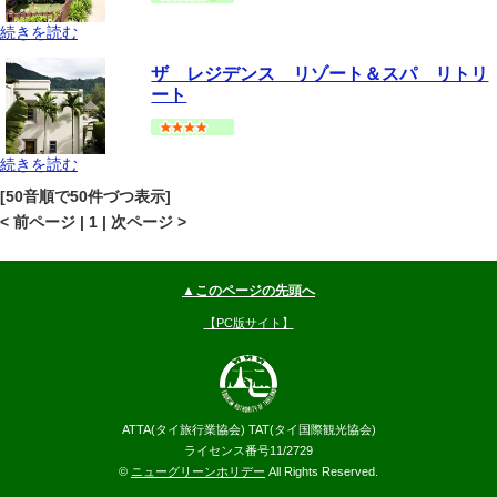
続きを読む
プーケット
バンタオビーチ・ラグーナ
地図
ザ レジデンス リゾート＆スパ リトリ
--
円～
ート
続きを読む
プーケット
バンタオビーチ・ラグーナ
地図
[50音順で50件づつ表示]
--
円～
< 前ページ | 1 | 次ページ >
▲このページの先頭へ
【PC版サイト】
ATTA(タイ旅行業協会) TAT(タイ国際観光協会)
ライセンス番号11/2729
©
ニューグリーンホリデー
All Rights Reserved.