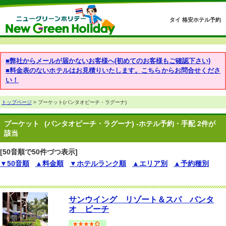
タイ 格安ホテル予約
■弊社からメールが届かないお客様へ(初めてのお客様もご確認下さい)
■料金表のないホテルはお見積りいたします。こちらからお問合せくださ
い！
トップページ
> プーケット(バンタオビーチ・ラグーナ)
プーケット
(バンタオビーチ・ラグーナ) -ホテル予約・手配 2件が
該当
[50音順で50件づつ表示]
▼50音順
▲料金順
▼ホテルランク順
▲エリア別
▲予約種別
サンウイング リゾート＆スパ バンタ
オ ビーチ