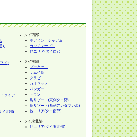
タイ西部
ホアヒン・チャアム
ル
カンチャナブリ
通り
他エリア(タイ西部)
タイ南部
マイ)
プーケット
サムイ島
クラビ
カオラック
イ
パンガー
イ
トラン
ントライア
島リゾート(東側タイ湾)
島リゾート(西側アンダマン海)
イ
他エリア(タイ南部)
タイ北部)
タイ東北部
他エリア(タイ東北部)