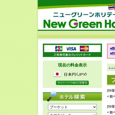
■
■
現在の料金表示
トッ
[50
< 前ペ
[50
< 前ペ