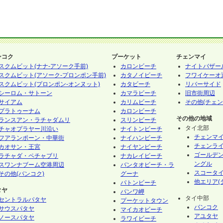
ンコク
プーケット
チェンマイ
スクムビット(ナナ-アソーク手前)
カロンビーチ
ナイトバザー
スクムビット(アソーク-プロンポン手前)
カタノイビーチ
フワイケーオ
スクムビット(プロンポン-オンヌット)
カタビーチ
リバーサイド
シーロム・サトーン
カマラビーチ
旧市街周辺
サイアム
カリムビーチ
その他(チェン
プラトゥーナム
カロンビーチ
その他の地域
ランスアン・ラチャダムリ
スリンビーチ
タイ北部
チャオプラヤー川沿い
ナイトンビーチ
チェンマ
フアランポーン・中華街
ナイハンビーチ
チェンラ
カオサン・王宮
ナイヤンビーチ
ゴールデ
ラチャダ・ペチャブリ
ナカレイビーチ
ングル
スワンナブーム空港周辺
バンタオビーチ・ラ
スコータ
その他(バンコク)
グーナ
他エリア(
パトンビーチ
タヤ
パンワ岬
タイ中部
セントラルパタヤ
プーケットタウン
バンコク
サウスパタヤ
マイカオビーチ
アユタヤ
ノースパタヤ
ラワイビーチ