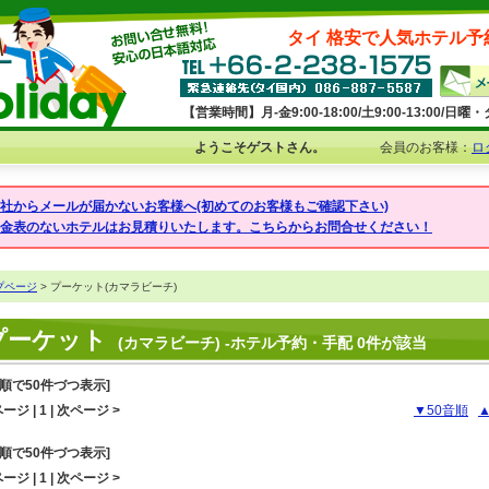
タイ 格安で人気ホテル予
【営業時間】月-金9:00-18:00/土9:00-13:00/
ようこそゲストさん。
会員のお客様：
ロ
弊社からメールが届かないお客様へ(初めてのお客様もご確認下さい)
料金表のないホテルはお見積りいたします。こちらからお問合せください！
プページ
> プーケット(カマラビーチ)
プーケット
(カマラビーチ) -ホテル予約・手配 0件が該当
音順で50件づつ表示]
ージ | 1 | 次ページ >
▼50音順
音順で50件づつ表示]
ージ | 1 | 次ページ >