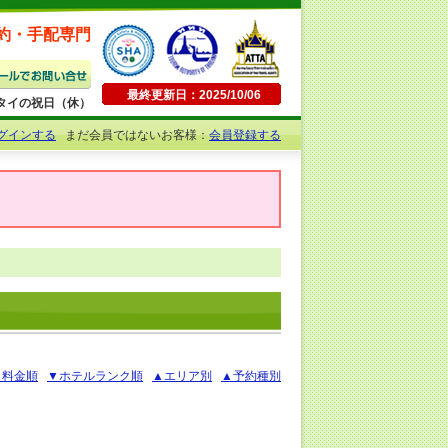
約・手配専門
最終更新日：2025/10/06
日曜・タイの祝日（休）
グインする
まだ会員ではないお客様：
会員登録する
▲料金順
▼ホテルランク順
▲エリア別
▲予約種別