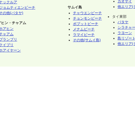
カオヤイ
ナックルア
他エリア(
サムイ島
ジョムティエンビーチ
その他(パタヤ)
チャウエンビーチ
タイ東部
チョンモンビーチ
パタヤ
アヒン・チャアム
ボプットビーチ
シラチャ
ホアヒン
メナムビーチ
ラヨーン
チャアム
ラマイビーチ
島リゾート
プランブリ
その他(サムイ島)
他エリア(
クイブリ
ホアイヤーン