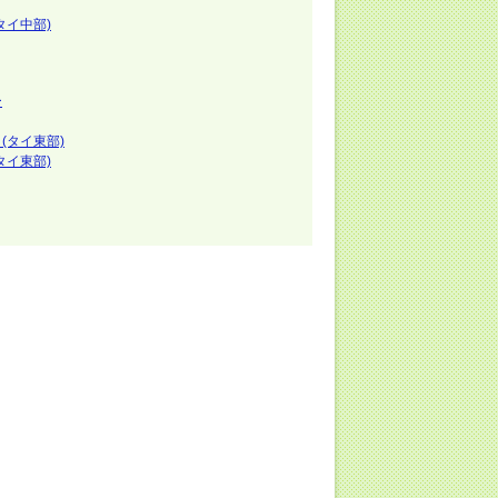
タイ中部)
ー
(タイ東部)
タイ東部)