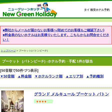
タイ 格安ホテル予約
■弊社からメールが届かないお客様へ(初めてのお客様もご確認下さい)
■料金表のないホテルはお見積りいたします。こちらからお問合せくださ
い！
トップページ
> プーケット(パトンビーチ)
プーケット
(パトンビーチ) -ホテル予約・手配 1件が該当
[50音順で50件づつ表示]
▼50音順
▲料金順
▼ホテルランク順
▲エリア別
▲予約種別
グランド メルキュール プーケット パトン