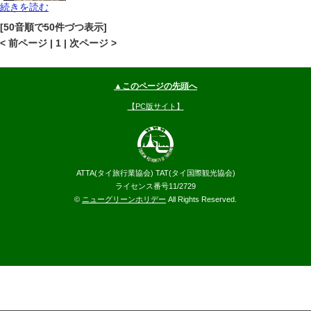
続きを読む
プーケット
パトンビーチ
地図
[50音順で50件づつ表示]
--
円～
< 前ページ | 1 | 次ページ >
▲このページの先頭へ
【PC版サイト】
ATTA(タイ旅行業協会) TAT(タイ国際観光協会)
ライセンス番号11/2729
©
ニューグリーンホリデー
All Rights Reserved.