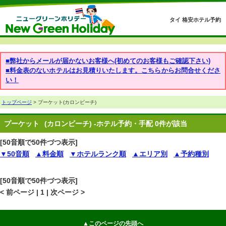
タイ 格安ホテル予約
■弊社からメールが届かないお客様へ(初めてのお客様もご確認下さい)
■料金表のないホテルはお見積りいたします。こちらからお問合せくださ
い！
トップページ
> プーケット(カロンビーチ)
プーケット
(カロンビーチ) -ホテル予約・手配 0件が該当
[50音順で50件づつ表示]
▼50音順
▲料金順
▼ホテルランク順
▲エリア別
▲予約種別
[50音順で50件づつ表示]
< 前ページ | 1 | 次ページ >
▲このページの先頭へ