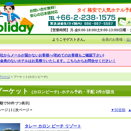
タイ 格安で人気ホテル予
【営業時間】月-金9:00-18:00/土9:00-13:00/
ようこそゲストさん。
会員のお客様：
ロ
弊社からメールが届かないお客様へ(初めてのお客様もご確認下さい)
料金表のないホテルはお見積りいたします。こちらからお問合せください！
プページ
> プーケット(カロンビーチ)
プーケット
(カロンビーチ) -ホテル予約・手配 2件が該当
音順で50件づつ表示]
ージ | 1 | 次ページ >
▼50音順
タレー カロン ビーチ リゾート