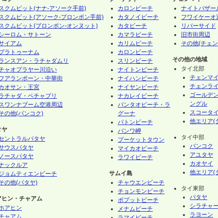
スクムビット(ナナ-アソーク手前)
カロンビーチ
ナイトバザー
スクムビット(アソーク-プロンポン手前)
カタノイビーチ
フワイケーオ
スクムビット(プロンポン-オンヌット)
カタビーチ
リバーサイド
シーロム・サトーン
カマラビーチ
旧市街周辺
サイアム
カリムビーチ
その他(チェン
プラトゥーナム
カロンビーチ
その他の地域
ランスアン・ラチャダムリ
スリンビーチ
タイ北部
チャオプラヤー川沿い
ナイトンビーチ
チェンマ
フアランポーン・中華街
ナイハンビーチ
チェンラ
カオサン・王宮
ナイヤンビーチ
ゴールデ
ラチャダ・ペチャブリ
ナカレイビーチ
ングル
スワンナブーム空港周辺
バンタオビーチ・ラ
スコータ
その他(バンコク)
グーナ
他エリア(
パトンビーチ
タヤ
パンワ岬
タイ中部
セントラルパタヤ
プーケットタウン
バンコク
サウスパタヤ
マイカオビーチ
アユタヤ
ノースパタヤ
ラワイビーチ
カオヤイ
ナックルア
他エリア(
サムイ島
ジョムティエンビーチ
その他(パタヤ)
チャウエンビーチ
タイ東部
チョンモンビーチ
パタヤ
アヒン・チャアム
ボプットビーチ
シラチャ
ホアヒン
メナムビーチ
ラヨーン
チャアム
ラマイビーチ