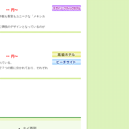
--
円〜
外観も客室もユニークな「メキシカ
ご満悦のデザインとなっているのが
にデラックスとスイートにはシービュ
それぞれコンセプトが別れており、
サイアムアドベンチャークラブは、お
--
円〜
くれるという気配りもあり、正に、楽
れている。
朝食も美味しいと好評。
で７つの館に分かれており、それぞれ
マン海を臨むシービューのお部屋がお
全て事足りるよう充実した設備を誇
タイ西部