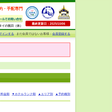
約・手配専門
最終更新日：2025/10/06
日曜・タイの祝日（休）
グインする
まだ会員ではないお客様：
会員登録する
▲料金順
▼ホテルランク順
▲エリア別
▲予約種別