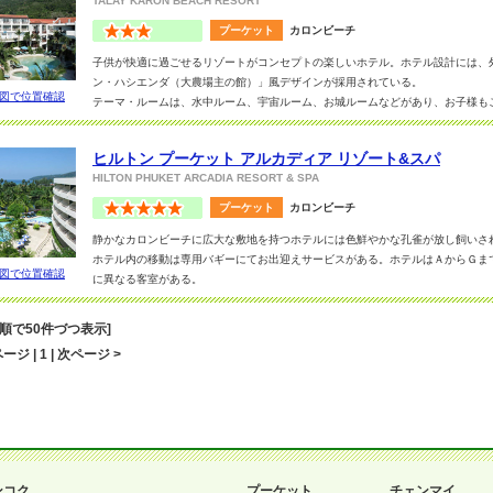
TALAY KARON BEACH RESORT
プーケット
カロンビーチ
子供が快適に過ごせるリゾートがコンセプトの楽しいホテル。ホテル設計には、
ン・ハシエンダ（大農場主の館）」風デザインが採用されている。
図で位置確認
テーマ・ルームは、水中ルーム、宇宙ルーム、お城ルームなどがあり、お子様も
特徴。（いづれもコネクティングでの２ベットルームとなります）もちろん普通
ーのお部屋もある。
ヒルトン プーケット アルカディア リゾート&スパ
レストランもお子様向けのキャッスル・バー、大人向けのジョークルーズの様に
HILTON PHUKET ARCADIA RESORT & SPA
リゾートのこだわりが伝わってくる。
恐竜プールにはお子様用ウォータースライダーも有り。キッズクラブも充実し、
プーケット
カロンビーチ
客様が滞在中の担当レンジャーを紹介、様々なご家族向けプログラムを提供して
静かなカロンビーチに広大な敷地を持つホテルには色鮮やかな孔雀が放し飼いさ
しいリゾート滞在となるよう至れり尽くせりのサービスが！また、レストランの
ホテル内の移動は専用バギーにてお出迎えサービスがある。ホテルはＡからＧま
図で位置確認
に異なる客室がある。
基本のデラックスルームにはお部屋からの景色によって料金が異なるが、アンダ
勧め。
音順で50件づつ表示]
これだけ規模の大きいホテルなので、お食事からレジャー、ビジネスまで館内で
ージ | 1 | 次ページ >
る。
子供用のスライダーもある、合計５つのプールがあります！
日本人スタッフへの直通ダイアルなど言葉の面でも安心です。
ンコク
プーケット
チェンマイ