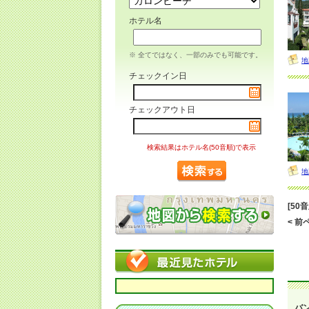
ホテル名
※ 全てではなく、一部のみでも可能です。
地
チェックイン日
チェックアウト日
検索結果はホテル名(50音順)で表示
地
[50
< 前ペ
バ