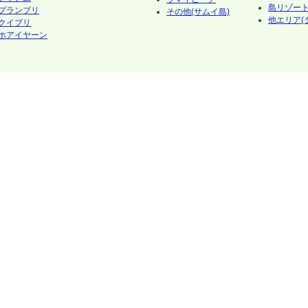
島リゾート
プランブリ
その他(サムイ島)
他エリア(
クイブリ
ホアイヤーン