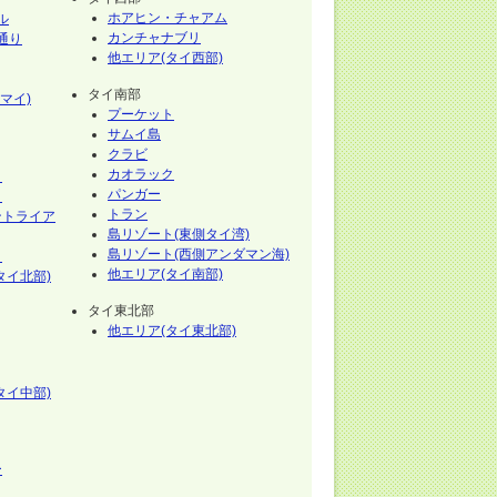
ホアヒン・チャアム
ル
カンチャナブリ
通り
他エリア(タイ西部)
タイ南部
マイ)
プーケット
サムイ島
クラビ
カオラック
イ
パンガー
イ
トラン
ントライア
島リゾート(東側タイ湾)
島リゾート(西側アンダマン海)
イ
他エリア(タイ南部)
タイ北部)
タイ東北部
他エリア(タイ東北部)
タイ中部)
ー