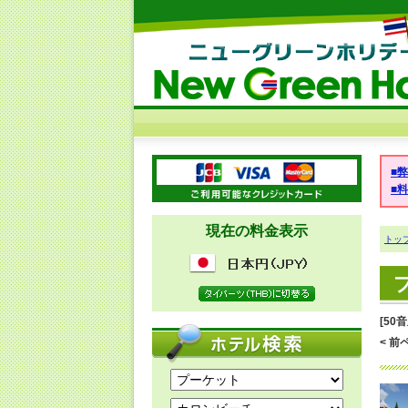
■
■
現在の料金表示
トッ
[50
< 前ペ