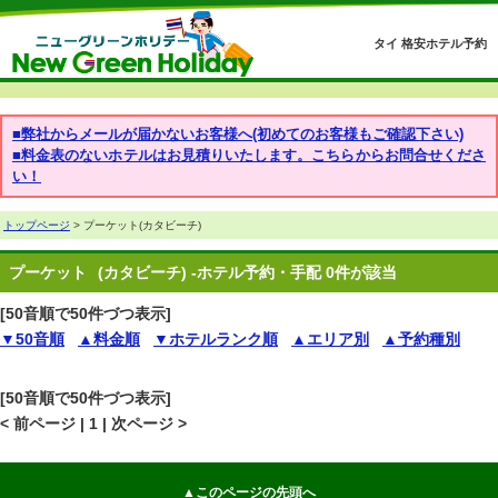
タイ 格安ホテル予約
■弊社からメールが届かないお客様へ(初めてのお客様もご確認下さい)
■料金表のないホテルはお見積りいたします。こちらからお問合せくださ
い！
トップページ
> プーケット(カタビーチ)
プーケット
(カタビーチ) -ホテル予約・手配 0件が該当
[50音順で50件づつ表示]
▼50音順
▲料金順
▼ホテルランク順
▲エリア別
▲予約種別
[50音順で50件づつ表示]
< 前ページ | 1 | 次ページ >
▲このページの先頭へ