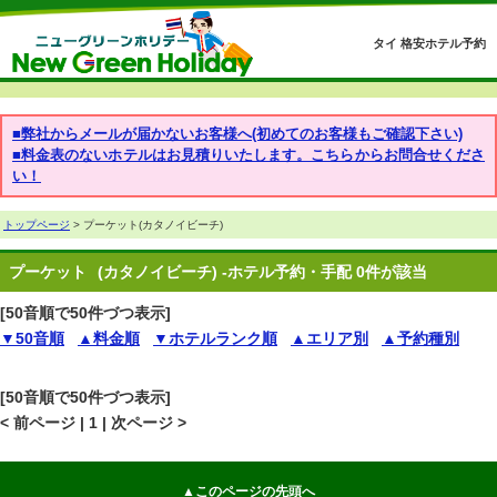
タイ 格安ホテル予約
■弊社からメールが届かないお客様へ(初めてのお客様もご確認下さい)
■料金表のないホテルはお見積りいたします。こちらからお問合せくださ
い！
トップページ
> プーケット(カタノイビーチ)
プーケット
(カタノイビーチ) -ホテル予約・手配 0件が該当
[50音順で50件づつ表示]
▼50音順
▲料金順
▼ホテルランク順
▲エリア別
▲予約種別
[50音順で50件づつ表示]
< 前ページ | 1 | 次ページ >
▲このページの先頭へ