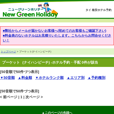
タイ 格安ホテル予約
■弊社からメールが届かないお客様へ(初めてのお客様もご確認下さい)
■料金表のないホテルはお見積りいたします。こちらからお問合せくださ
い！
トップページ
> プーケット(ナイハンビーチ)
プーケット
(ナイハンビーチ) -ホテル予約・手配 0件が該当
[50音順で50件づつ表示]
▼50音順
▲料金順
▼ホテルランク順
▲エリア別
▲予約種別
[50音順で50件づつ表示]
< 前ページ | 1 | 次ページ >
▲このページの先頭へ