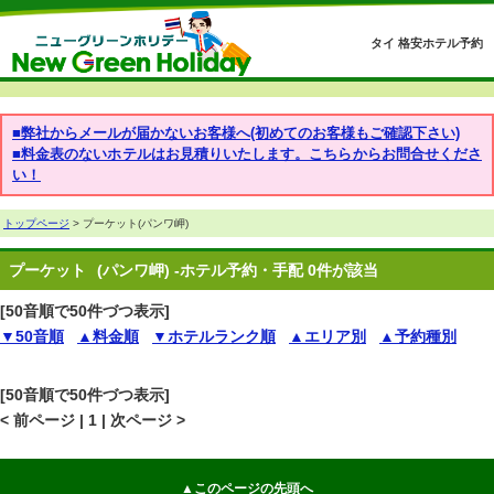
タイ 格安ホテル予約
■弊社からメールが届かないお客様へ(初めてのお客様もご確認下さい)
■料金表のないホテルはお見積りいたします。こちらからお問合せくださ
い！
トップページ
> プーケット(パンワ岬)
プーケット
(パンワ岬) -ホテル予約・手配 0件が該当
[50音順で50件づつ表示]
▼50音順
▲料金順
▼ホテルランク順
▲エリア別
▲予約種別
[50音順で50件づつ表示]
< 前ページ | 1 | 次ページ >
▲このページの先頭へ