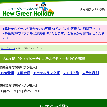
タイ 格安ホテル予約
■弊社からメールが届かないお客様へ(初めてのお客様もご確認下さい)
■料金表のないホテルはお見積りいたします。こちらからお問合せくださ
い！
トップページ
> サムイ島(ラマイビーチ)
サムイ島
(ラマイビーチ) -ホテル予約・手配 0件が該当
[50音順で50件づつ表示]
▼50音順
▲料金順
▼ホテルランク順
▲エリア別
▲予約種別
[50音順で50件づつ表示]
< 前ページ | 1 | 次ページ >
▲このページの先頭へ