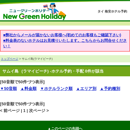
タイ 格安ホテル予約
■弊社からメールが届かないお客様へ(初めてのお客様もご確認下さい)
■料金表のないホテルはお見積りいたします。こちらからお問合せくださ
い！
トップページ
> サムイ島(ラマイビーチ)
サムイ島
(ラマイビーチ) -ホテル予約・手配 0件が該当
[50音順で50件づつ表示]
▼50音順
▲料金順
▼ホテルランク順
▲エリア別
▲予約種別
[50音順で50件づつ表示]
< 前ページ | 1 | 次ページ >
▲このページの先頭へ