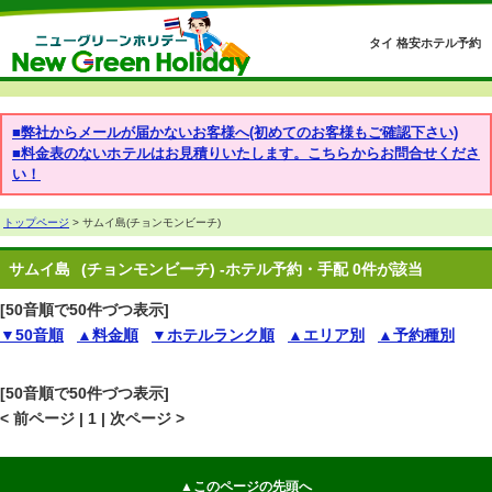
タイ 格安ホテル予約
■弊社からメールが届かないお客様へ(初めてのお客様もご確認下さい)
■料金表のないホテルはお見積りいたします。こちらからお問合せくださ
い！
トップページ
> サムイ島(チョンモンビーチ)
サムイ島
(チョンモンビーチ) -ホテル予約・手配 0件が該当
[50音順で50件づつ表示]
▼50音順
▲料金順
▼ホテルランク順
▲エリア別
▲予約種別
[50音順で50件づつ表示]
< 前ページ | 1 | 次ページ >
▲このページの先頭へ