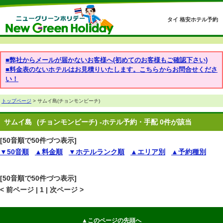
タイ 格安ホテル予約
■弊社からメールが届かないお客様へ(初めてのお客様もご確認下さい)
■料金表のないホテルはお見積りいたします。こちらからお問合せくださ
い！
トップページ
> サムイ島(チョンモンビーチ)
サムイ島
(チョンモンビーチ) -ホテル予約・手配 0件が該当
[50音順で50件づつ表示]
▼50音順
▲料金順
▼ホテルランク順
▲エリア別
▲予約種別
[50音順で50件づつ表示]
< 前ページ | 1 | 次ページ >
▲このページの先頭へ