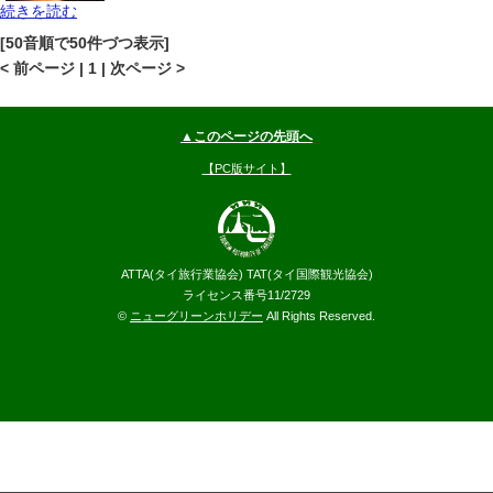
続きを読む
サムイ島
メナムビーチ
地図
[50音順で50件づつ表示]
--
円～
< 前ページ | 1 | 次ページ >
▲このページの先頭へ
【PC版サイト】
ATTA(タイ旅行業協会) TAT(タイ国際観光協会)
ライセンス番号11/2729
©
ニューグリーンホリデー
All Rights Reserved.