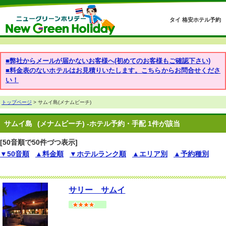
タイ 格安ホテル予約
■弊社からメールが届かないお客様へ(初めてのお客様もご確認下さい)
■料金表のないホテルはお見積りいたします。こちらからお問合せくださ
い！
トップページ
> サムイ島(メナムビーチ)
サムイ島
(メナムビーチ) -ホテル予約・手配 1件が該当
[50音順で50件づつ表示]
▼50音順
▲料金順
▼ホテルランク順
▲エリア別
▲予約種別
サリー サムイ