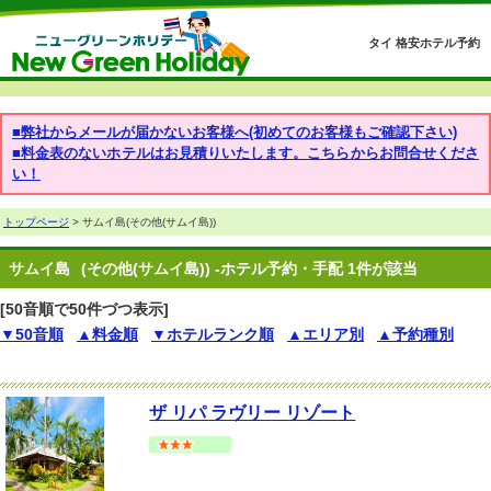
タイ 格安ホテル予約
■弊社からメールが届かないお客様へ(初めてのお客様もご確認下さい)
■料金表のないホテルはお見積りいたします。こちらからお問合せくださ
い！
トップページ
> サムイ島(その他(サムイ島))
サムイ島
(その他(サムイ島)) -ホテル予約・手配 1件が該当
[50音順で50件づつ表示]
▼50音順
▲料金順
▼ホテルランク順
▲エリア別
▲予約種別
ザ リパ ラヴリー リゾート