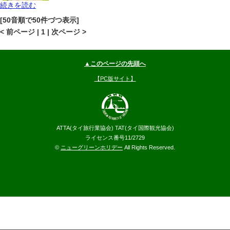
続きを読む
サムイ島
その他(サムイ島)
地図
[50音順で50件づつ表示]
--
円～
< 前ページ | 1 | 次ページ >
▲このページの先頭へ
【PC版サイト】
ATTA(タイ旅行業協会) TAT(タイ国際観光協会)
ライセンス番号11/2729
©
ニューグリーンホリデー
All Rights Reserved.