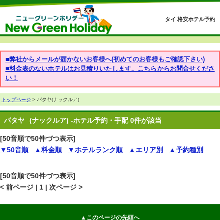
タイ 格安ホテル予約
■弊社からメールが届かないお客様へ(初めてのお客様もご確認下さい)
■料金表のないホテルはお見積りいたします。こちらからお問合せくださ
い！
トップページ
> パタヤ(ナックルア)
パタヤ
(ナックルア) -ホテル予約・手配 0件が該当
[50音順で50件づつ表示]
▼50音順
▲料金順
▼ホテルランク順
▲エリア別
▲予約種別
[50音順で50件づつ表示]
< 前ページ | 1 | 次ページ >
▲このページの先頭へ