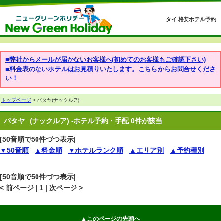
タイ 格安ホテル予約
■弊社からメールが届かないお客様へ(初めてのお客様もご確認下さい)
■料金表のないホテルはお見積りいたします。こちらからお問合せくださ
い！
トップページ
> パタヤ(ナックルア)
パタヤ
(ナックルア) -ホテル予約・手配 0件が該当
[50音順で50件づつ表示]
▼50音順
▲料金順
▼ホテルランク順
▲エリア別
▲予約種別
[50音順で50件づつ表示]
< 前ページ | 1 | 次ページ >
▲このページの先頭へ