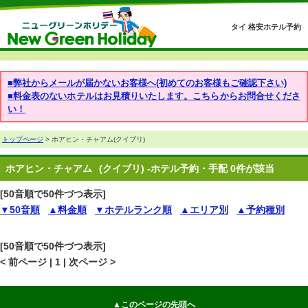
タイ 格安ホテル予約
■弊社からメールが届かないお客様へ(初めてのお客様もご確認下さい)
■料金表のないホテルはお見積りいたします。こちらからお問合せくださ
い！
トップページ
> ホアヒン・チャアム(クイブリ)
ホアヒン・チャアム
(クイブリ) -ホテル予約・手配 0件が該当
[50音順で50件づつ表示]
▼50音順
▲料金順
▼ホテルランク順
▲エリア別
▲予約種別
[50音順で50件づつ表示]
< 前ページ | 1 | 次ページ >
▲このページの先頭へ